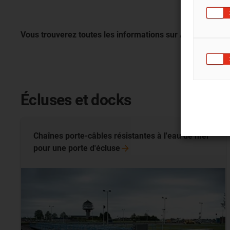
Vous trouverez toutes les informations sur Améliorer la t
Écluses et docks
Chaînes porte-câbles résistantes à l'eau de mer
pour une porte
d'écluse