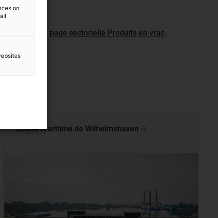
ences on
all
en vrac sur la
page sectorielle Produits en vrac
.
websites
Ecluse maritime de
Wilhelmshaven