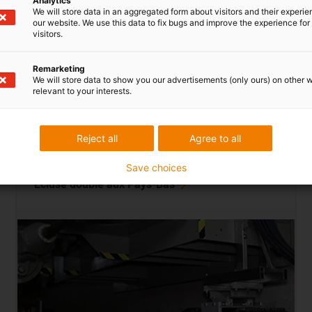
Analytics
We will store data in an aggregated form about visitors and their experi
our website. We use this data to fix bugs and improve the experience for 
visitors.
echnique, réduire les coûts lors de la manutention de produits 
Remarketing
We will store data to show you our advertisements (only ours) on other 
relevant to your interests.
Reject all
Agree to all
Save choices
Ecluse double aux
Pays-Bas