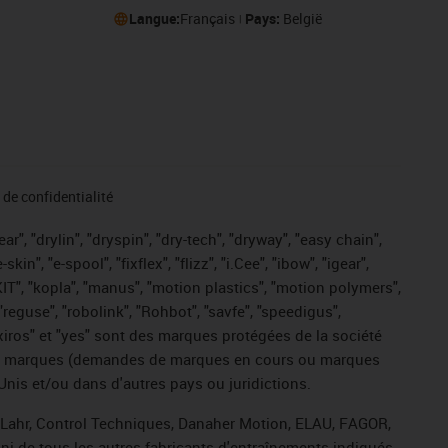
Langue:
Français
Pays:
België
de confidentialité
r", "drylin", "dryspin", "dry-tech", "dryway", "easy chain",
", "e-spool", "fixflex", "flizz", "i.Cee", "ibow", "igear",
eKIT", "kopla", "manus", "motion plastics", "motion polymers",
"reguse", "robolink", "Rohbot", "savfe", "speedigus",
, "xiros" et "yes" sont des marques protégées de la société
ive de marques (demandes de marques en cours ou marques
Unis et/ou dans d'autres pays ou juridictions.
, Lahr, Control Techniques, Danaher Motion, ELAU, FAGOR,
ni de tous les autres fabricants d'entraînements indiqués