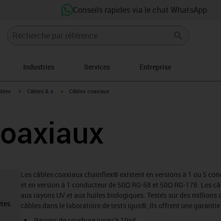
Conseils rapides via le chat WhatsApp
Industries
Services
Entreprise
igus-icon-arrow-right
igus-icon-arrow-right
âbles
Câbles & s
Câbles coaxiaux
coaxiaux
Les câbles coaxiaux chainflex® existent en versions à 1 ou 5 co
et en version à 1 conducteur de 50Ω RG-58 et 50Ω RG-178. Les câ
aux rayons UV et aux huiles biologiques. Testés sur des millions 
êtes
câbles dans le laboratoire de tests igus®, ils offrent une garantie
Rayons de courbure jusqu'à 10xd