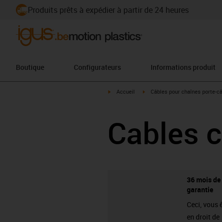
Produits prêts à expédier à partir de 24 heures
Boutique
Configurateurs
Informations produit
igus-icon-arrow-right
igus-icon-arrow-right
Accueil
Câbles pour chaînes porte-c
Cables 
36 mois de
garantie
Ceci, vous 
en droit de