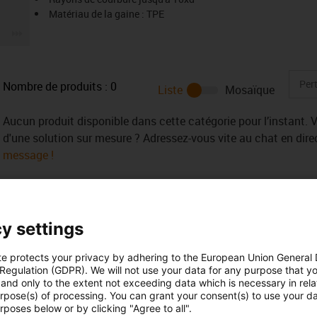
Matériau de la gaine : TPE
igus-icon-3arrow
Nombre de produits :
0
Liste
Mosaïque
Aucun produit disponible dans cette catégorie pour l’instant. 
d'une solution sur mesure ? Adressez-vous vite au chat en dir
message !
y settings
te protects your privacy by adhering to the European Union General
 Regulation (GDPR). We will not use your data for any purpose that y
and only to the extent not exceeding data which is necessary in relat
urpose(s) of processing. You can grant your consent(s) to use your da
rposes below or by clicking "Agree to all".