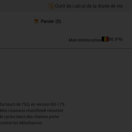
Outil de calcul de la durée de vie
Panier
(0)
BE
(
FR
)
Mon interlocuteur
nducteurs de 75Ω, en version RG-179
bles coaxiaux chainflex® résistent
de cycles dans des chaînes porte-
 contre les défaillances.