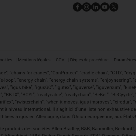
cookies
Mentions légales
CGV
Règles de procédure
Paramètres 
e", "chains for cranes", "ConProtect", "cradle-chain", "CTD", "drygea
-loop", "energy chain", "energy chain systems", "enjoyneering", "e-skin
ves", "igus:bike", "igusGO", "igutex", "iguverse", "iguversum", "kin
t", "RBTX", "RCYL", "readycable", "readychain", "ReBeL", "ReCyycle", 
 "triflex", "twisterchain", "when it moves, igus improves", "xirodur"
t à niveau international. Il s'agit ici d'une liste non exhaust
filiées à igus en Allemagne, dans l'Union européenne, aux États-
de produits des sociétés Allen Bradley, B&R, Baumüller, Beckhoff
ES, Mitsubishi, NUM, Parker, Bosch Rexroth, SEW, Siemens, Stöber 