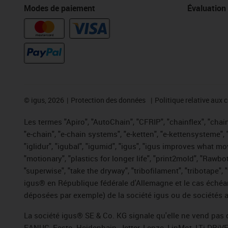
Modes de paiement
Évaluation
©
igus, 2026
Protection des données
Politique relative aux 
Les termes "Apiro", "AutoChain", "CFRIP", "chainflex", "chaing
"e-chain", "e-chain systems", "e-ketten", "e-kettensysteme", "e
"iglidur", "igubal", "igumid", "igus", "igus improves what mo
"motionary", "plastics for longer life", "print2mold", "Rawbo
"superwise", "take the dryway", "tribofilament", "tribotape",
igus® en République fédérale d'Allemagne et le cas échéan
déposées par exemple) de la société igus ou de sociétés af
La société igus® SE & Co. KG signale qu'elle ne vend pas 
FANUC, Festo, Heidenhain, Jetter, Lenze, LinMot, LTi DRiV