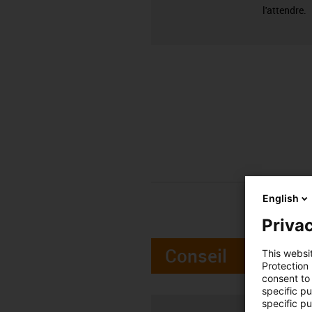
l'attendre.
English
Privac
Conseil
This websi
Protection
consent to 
specific p
specific pu