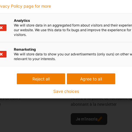
ance de répondre à
Livraisons et conse
rivacy Policy page for more
Par téléphone
Analytics
Jönsson
Du lundi au vendredi de 8h à 1
We will store data in an aggregated form about visitors and their experi
our website. We use this data to fix bugs and improve the experience for 
Permanence assurée par l'All
2 3 330 13 66
con-phone
visitors.
Online
yer un e-mail
Remarketing
Chat disponible
We will store data to show you our advertisements (only ours) on other 
24h/24
relevant to your interests.
Reject all
Agree to all
ils
Newsletter
Save choices
rs et outils
Restez à la pointe de l'actualité 
e
abonnant à la newsletter
l
Je m'inscris