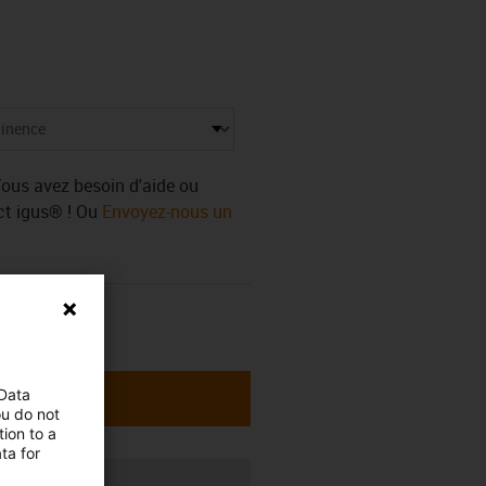
Vous avez besoin d'aide ou
ect igus® ! Ou
Envoyez-nous un
 Data
ou do not
ion to a
ta for