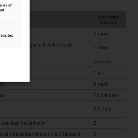
ences on
all
Expiration
(durée)
3 mois
websites
nce des campagnes et évite que de
1 mois
Session
1 an
és
6 mois
es.
15 minutes
30 jours
es services de LinkedIn.
2
 via une authentification à 2 facteurs.
2