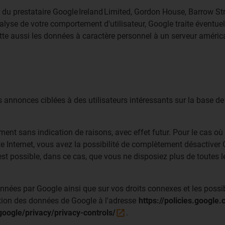
 du prestataire Google Ireland Limited, Gordon House, Barrow Str
nalyse de votre comportement d'utilisateur, Google traite évent
ette aussi les données à caractère personnel à un serveur améri
)
es annonces ciblées à des utilisateurs intéressants sur la base de 
ment sans indication de raisons, avec effet futur. Pour le cas où
ite Internet, vous avez la possibilité de complètement désactive
st possible, dans ce cas, que vous ne disposiez plus de toutes les
nées par Google ainsi que sur vos droits connexes et les possib
ection des données de Google à l'adresse
https://policies.google
.google/privacy/privacy-controls/
.