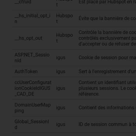
__cfruid
Est placé par Hubspot en ra
t
__hs_initial_opt_i
Hubspo
Évite que la bannière de co
n
t
Contrôle la bannière de coo
Hubspo
__hs_opt_out
contrôlés exclusivement par
t
d'accepter ou de refuser 
ASP.NET_Sessio
igus
Cookie de session pour main
nId
AuthToken
igus
Sert à l'enregistrement d'
ccUserConfigurat
Contient un identifiant util
ionCookieIdIGUS
igus
plusieurs sessions. Le coo
_CAD_DE
référence.
DomainUserMap
igus
Contient des informations s
ping
Global_SessionI
igus
ID de session commun à tou
d