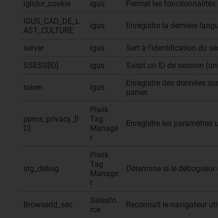
iglidur_cookie
igus
Permet les fonctionnalités 
IGUS_CAD_DE_L
igus
Enregistre la dernière lang
AST_CULTURE
server
igus
Sert à l'identification du 
SSESS[ID]
igus
Saisit un ID de session (u
Enregistre des données sur 
token
igus
panier.
Piwik
ppms_privacy_[I
Tag
Enregistre les paramètres 
D]
Manage
r
Piwik
Tag
stg_debug
Détermine si le débogueur d
Manage
r
Salesfo
BrowserId_sec
Reconnaît le navigateur uti
rce