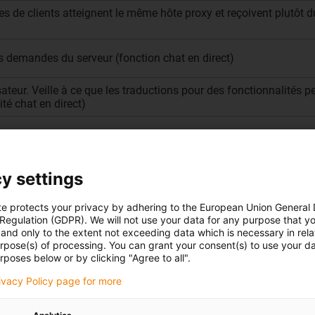
es de clients atteignent le même hôte proxy et reçoivent plutôt 
des demandes du serveur (fonction chat en direct)
lisateur. Veille à ce que les traductions pour des fonctionnalités
té chat en direct)
 en direct de l'utilisateur
y settings
 de demandes du serveur au sein de l'infrastructure Salesforce (fo
te protects your privacy by adhering to the European Union General
 Regulation (GDPR). We will not use your data for any purpose that y
ur nos pages de blog)
and only to the extent not exceeding data which is necessary in relat
urpose(s) of processing. You can grant your consent(s) to use your da
rposes below or by clicking "Agree to all".
ur nos pages de blog)
rivacy Policy page for more