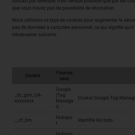
contact par exemple, n'est rendue possible que par les cookie
que vous n'avez pas de possibilité de révocation.
Nous utilisons ce type de cookies pour augmenter la sécurit
pas de données à caractère personnel, ce qui signifie qu'il
nécessaires suivants :
Fournis
Cookie
seur
Google
_dc_gtm_UA-
(Tag
Cookie Google Tag Manager 
xxxxxxxx
Manage
r)
Hubspo
__cf_bm
Identifie les bots.
t
Hubspo