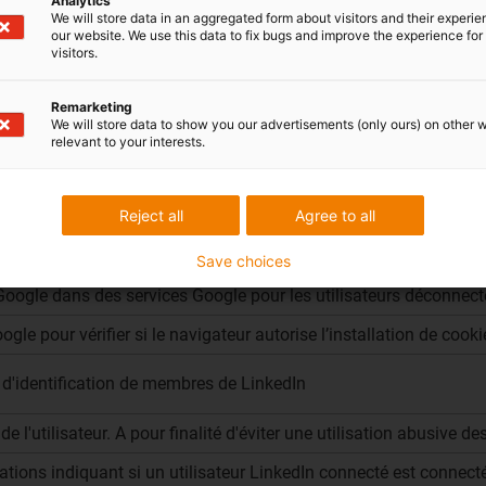
Analytics
We will store data in an aggregated form about visitors and their experi
our website. We use this data to fix bugs and improve the experience for 
visitors.
Finalité
Remarketing
visites sur différents sites Internet
We will store data to show you our advertisements (only ours) on other 
relevant to your interests.
 publicitaires ciblés, améliore les comptes rendus de performa
nt diffusées trop souvent
Reject all
Agree to all
licitaires pertinents pour l'utilisateur
Google en dehors de Google
Save choices
oogle dans des services Google pour les utilisateurs déconnect
ogle pour vérifier si le navigateur autorise l’installation de cooki
 d'identification de membres de LinkedIn
de l'utilisateur. A pour finalité d'éviter une utilisation abusive d
ations indiquant si un utilisateur LinkedIn connecté est connecté