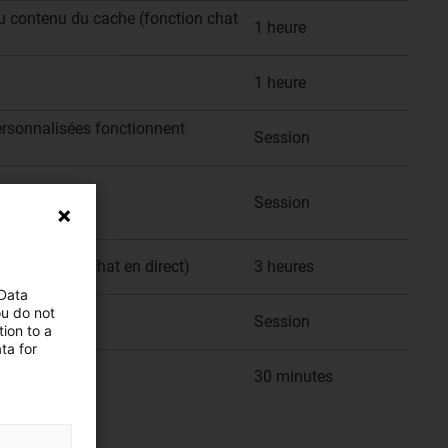
du contenu du cache (fonction chat
1 heure
1 heure
 personnalisées fonctionnent
Session
Session
nctionnalité chat en direct)
3 heures
 Data
ou do not
Session
ion to a
ta for
30 minutes