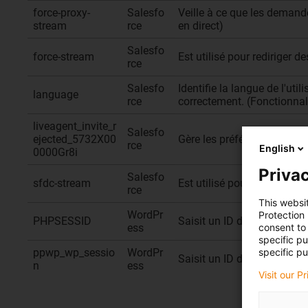
force-proxy-
Salesfo
Veille à ce que les demand
stream
rce
en direct)
Salesfo
force-stream
Est utilisé pour rediriger 
rce
Salesfo
Identifie la langue de l'uti
language
rce
correctement. (Fonctionnali
liveagent_invite_r
Salesfo
ejected_5732X00
Gère les préférences de chat
rce
English
0000Gr8i
Privac
Salesfo
sfdc-stream
Est utilisé pour le routage
rce
This websi
WordPr
Protection
PHPSESSID
Saisit un ID de session (s
consent to 
ess
specific p
specific pu
ppwp_wp_sessio
WordPr
Saisit un ID de session (s
n
ess
Visit our P