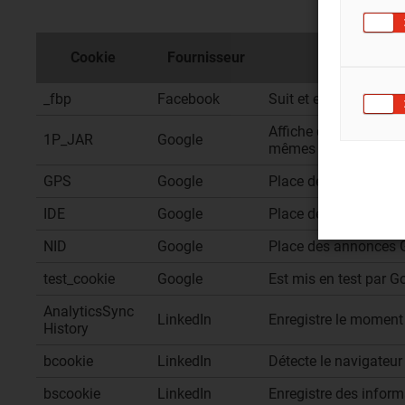
Cookie
Fournisseur
_fbp
Facebook
Suit et enregistre les 
Affiche des messages
1P_JAR
Google
mêmes annonces soie
GPS
Google
Place des messages pub
IDE
Google
Place des annonces 
NID
Google
Place des annonces G
test_cookie
Google
Est mis en test par Go
AnalyticsSync
LinkedIn
Enregistre le moment
History
bcookie
LinkedIn
Détecte le navigateur 
bscookie
LinkedIn
Enregistre des inform