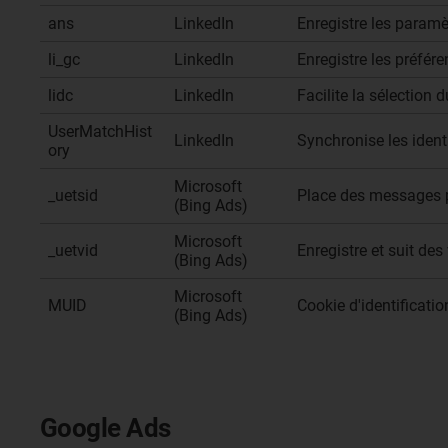
ans
LinkedIn
Enregistre les paramèt
li_gc
LinkedIn
Enregistre les préfér
lidc
LinkedIn
Facilite la sélection
UserMatchHist
LinkedIn
Synchronise les ident
ory
Microsoft
_uetsid
Place des messages pub
(Bing Ads)
Microsoft
_uetvid
Enregistre et suit des 
(Bing Ads)
Microsoft
MUID
Cookie d'identificatio
(Bing Ads)
Google Ads