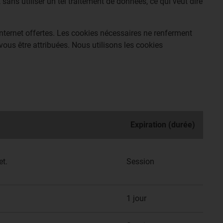
 sans utiliser un tel traitement de données, ce qui veut dire
 Internet offertes. Les cookies nécessaires ne renferment
vous être attribuées. Nous utilisons les cookies
Expiration (durée)
et.
Session
1 jour