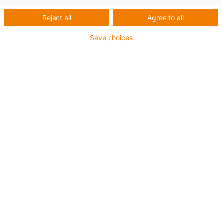
Reject all
Agree to all
Save choices
Liste
Mosaïque
Nombre de produits :
0
Aucun produit disponible dans cette catégorie pour
l’instant. Vous avez besoin d'aide ou d'une solution sur
mesure ? Adressez-vous vite au chat en direct igus® !
Ou
Envoyez-nous un message !
Conseil