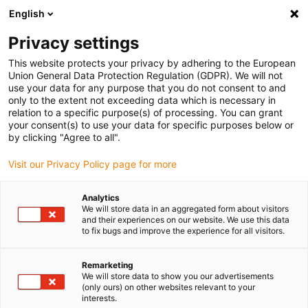
English
(0)
Privacy settings
igus-icon-arrow-right
igus-icon-arrow-right
igus-icon-arrow-right
Accueil
Câbles pour chaînes porte-câbles
Câbles confectionnés
This website protects your privacy by adhering to the European
igus-icon-arrow-right
igus-icon-arrow-right
Câble moteur au standard fabricant
peut être utilisé avec Jetter
Union General Data Protection Regulation (GDPR). We will not
use your data for any purpose that you do not consent to and
only to the extent not exceeding data which is necessary in
relation to a specific purpose(s) of processing. You can grant
Faisceaux de câbles
your consent(s) to use your data for specific purposes below or
by clicking "Agree to all".
Visit our Privacy Policy page for more
confectionnés selon les
Analytics
We will store data in an aggregated form about visitors
standards Jetter
and their experiences on our website. We use this data
to fix bugs and improve the experience for all visitors.
Remarketing
We will store data to show you our advertisements
(only ours) on other websites relevant to your
interests.