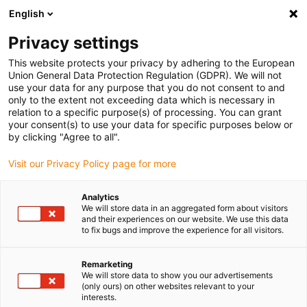
English
Veuillez choisir votre lieu de livraison
Privacy settings
La sélection de la page pays/région peut influencer différents
facteurs tels que le prix, les options d'expédition et la disponibilité
This website protects your privacy by adhering to the European
Union General Data Protection Regulation (GDPR). We will not
des produits.
use your data for any purpose that you do not consent to and
only to the extent not exceeding data which is necessary in
relation to a specific purpose(s) of processing. You can grant
Voir tous les sites
your consent(s) to use your data for specific purposes below or
by clicking "Agree to all".
Aller à www.igus.com
Visit our Privacy Policy page for more
Analytics
(0)
We will store data in an aggregated form about visitors
and their experiences on our website. We use this data
to fix bugs and improve the experience for all visitors.
Page d'accueil
igus sur les routes
Journée Portes Ouvertes
Remarketing
We will store data to show you our advertisements
(only ours) on other websites relevant to your
interests.