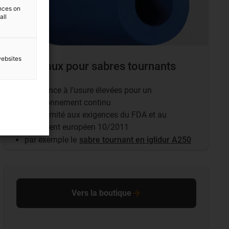
ences on
all
websites
Rouleaux pour sabres tournants
résistance à l’usure élevées pour un
fonctionnement continu
Conformité aux exigences du FDA et au
règlement européen 10/2011
par exemple le
sabre tournant en iglidur A250
Vers la boutique