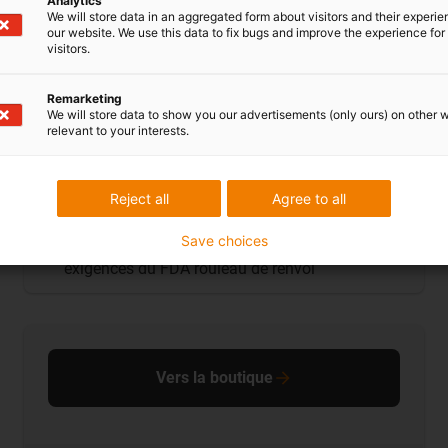
Analytics
We will store data in an aggregated form about visitors and their experi
our website. We use this data to fix bugs and improve the experience for 
visitors.
Remarketing
We will store data to show you our advertisements (only ours) on other 
relevant to your interests.
Rouleaux de renvoi
Fonctionnement fluide en usage continu
Reject all
Agree to all
Résistance chimique
Save choices
par exemple la
gaine PVC xiros
conforme aux
exigences du FDA rouleau de renvoi
Vers la boutique