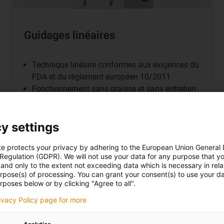
Guidages linéaires
Technique linéaire conformes aux exigences du
FDA et du règlement européen 10/2011
Fonctionnement sans graisse et sans entretien
Egalement en inox résistant à la corrosion
y settings
te protects your privacy by adhering to the European Union General
 Regulation (GDPR). We will not use your data for any purpose that y
Vers la boutique
and only to the extent not exceeding data which is necessary in relat
urpose(s) of processing. You can grant your consent(s) to use your da
rposes below or by clicking "Agree to all".
rivacy Policy page for more