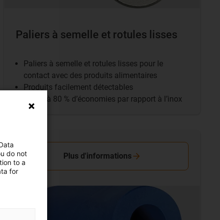
Paliers à semelle et rotules lisses
Paliers à semelle et rotules lisses pour le
contact avec des produits alimentaires
Produits facilement détectables
Jusqu’à 80 % d’économies par rapport à l’inox
 Data
ou do not
Plus d'informations
ion to a
ta for