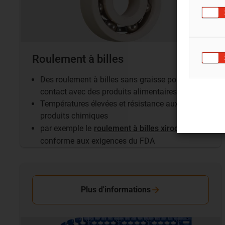
Roulement à billes
Des roulement à billes sans graisse pour
contact avec des produits alimentaires
Températures élevées et résistance aux
produits chimiques
par exemple le
roulement à billes xirodur A500
conforme aux exigences du FDA
Plus d'informations