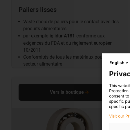
Paliers lisses
Vaste choix de paliers pour le contact avec des
produits alimentaires
par exemple
iglidur A181
conforme aux
exigences du FDA et du règlement européen
10/2011
Conformités de tous les matériaux pour le
English
secteur alimentaire
Privac
This websi
Protection
Vers la boutique
consent to 
specific p
specific pu
Visit our P