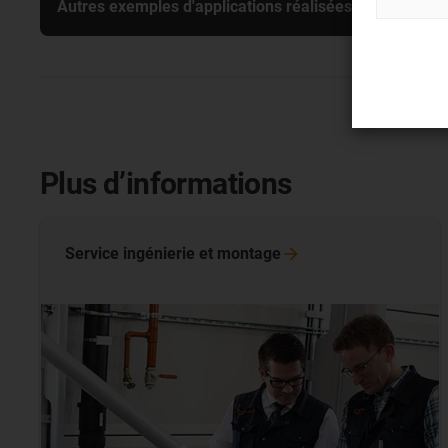
Autres exemples d'applications réalisées par nos clien
Plus d’informations
Service ingénierie et
montage