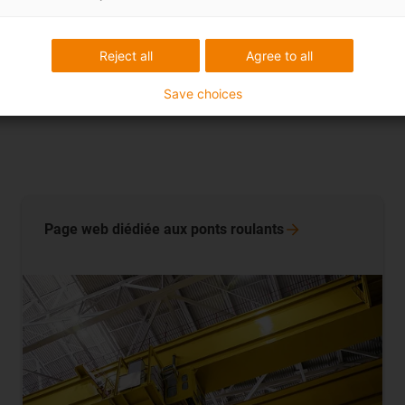
ts
Reject all
Agree to all
Save choices
Page web diédiée aux ponts
roulants