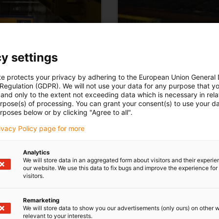
y settings
Heavy Duty pour un
port de brames
te protects your privacy by adhering to the European Union General
 Regulation (GDPR). We will not use your data for any purpose that y
Chez le fournisseur d’équi
and only to the extent not exceeding data which is necessary in relat
g, une readychain
urpose(s) of processing. You can grant your consent(s) to use your da
câbles igus remplacent le
rposes below or by clicking "Agree to all".
t de brames de 180 t de la
intérieurs et extérieurs. 
 critères et a été montée
confectionné composé de 
rivacy Policy page for more
ée, résistance aux
goulottes de guidage en a
ctionnement sans
spécialement pour les app
Analytics
We will store data in an aggregated form about visitors and their experi
corrosifs.
our website. We use this data to fix bugs and improve the experience for 
visitors.
Remarketing
We will store data to show you our advertisements (only ours) on other 
relevant to your interests.