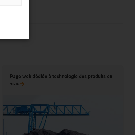
Page web dédiée à technologie des produits en
vrac