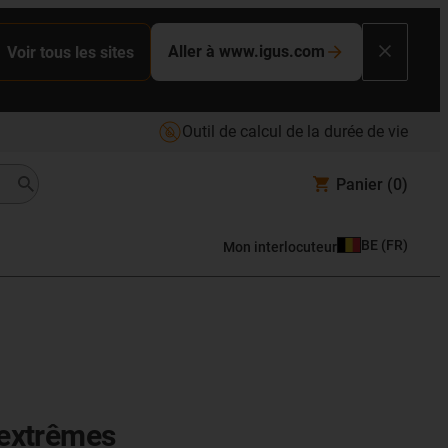
Aller à www.igus.com
Voir tous les sites
Outil de calcul de la durée de vie
Panier
(0)
BE
(
FR
)
Mon interlocuteur
s extrêmes