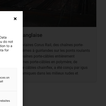
e aciérie anglaise
 Data
ou do not
pements ferroviaires Corus Rail, des chaînes porte-
ion to a
ta for
s anciens systèmes à guirlandes sur les ponts roulants
Le système de chaînes porte-câbles entièrement
robustes chaînes porte-câbles en polymère, de
luminium et de câbles chainflex, a été conçu par igus
lications dynamiques dans les milieux rudes et
ences on
all
websites