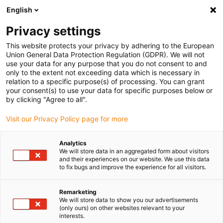
English
Veuillez choisir votre lieu de livraison
Privacy settings
La sélection de la page pays/région peut influencer différents
facteurs tels que le prix, les options d'expédition et la disponibilité
This website protects your privacy by adhering to the European
Union General Data Protection Regulation (GDPR). We will not
des produits.
use your data for any purpose that you do not consent to and
only to the extent not exceeding data which is necessary in
relation to a specific purpose(s) of processing. You can grant
Voir tous les sites
your consent(s) to use your data for specific purposes below or
by clicking "Agree to all".
Aller à www.igus.com
Visit our Privacy Policy page for more
Analytics
(0)
We will store data in an aggregated form about visitors
and their experiences on our website. We use this data
to fix bugs and improve the experience for all visitors.
Page d'accueil
Chaînes porte-câbles
Configurateur En Ligne
Remarketing
We will store data to show you our advertisements
(only ours) on other websites relevant to your
Assistants numériques
interests.