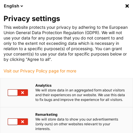
English
Veuillez choisir votre lieu de livraison
Privacy settings
La sélection de la page pays/région peut influencer différents
facteurs tels que le prix, les options d'expédition et la disponibilité
This website protects your privacy by adhering to the European
Union General Data Protection Regulation (GDPR). We will not
des produits.
use your data for any purpose that you do not consent to and
only to the extent not exceeding data which is necessary in
relation to a specific purpose(s) of processing. You can grant
Voir tous les sites
your consent(s) to use your data for specific purposes below or
by clicking "Agree to all".
Aller à www.igus.com
Visit our Privacy Policy page for more
Analytics
(0)
We will store data in an aggregated form about visitors
and their experiences on our website. We use this data
to fix bugs and improve the experience for all visitors.
Page d'accueil
Secteurs d'activité
Caméras Et Appareils Photo
Remarketing
We will store data to show you our advertisements
(only ours) on other websites relevant to your
Composants pour les
interests.