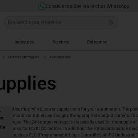
Conseils rapides via le chat WhatsApp
Industries
Services
Entreprise
igus-icon-arrow-right
igus-icon-arrow-right
Moteurs électriques
Alimentations
upplies
Use the drylin E power supply units for your automation. The powe
r
motor controllers and supply the appropriate output currents to o
rt
igus. The 24V output voltage is classically used for the supply o
for
also for EC/BLDC motors. In addition, the entire automation mach
such as PLC (Programmable Logic Controller) or IPC (Industrial 