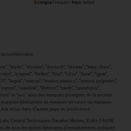
Langue:
Français
Pays:
België
de confidentialité
r", "drylin", "dryspin", "dry-tech", "dryway", "easy chain",
", "e-spool", "fixflex", "flizz", "i.Cee", "ibow", "igear",
eKIT", "kopla", "manus", "motion plastics", "motion polymers",
"reguse", "robolink", "Rohbot", "savfe", "speedigus",
, "xiros" et "yes" sont des marques protégées de la société
ive de marques (demandes de marques en cours ou marques
Unis et/ou dans d'autres pays ou juridictions.
, Lahr, Control Techniques, Danaher Motion, ELAU, FAGOR,
ni de tous les autres fabricants d'entraînements indiqués