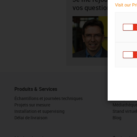
Visit our P
vos questions
Wim La
+3
igus-i
Envo
Produits & Services
Boîte à out
Échantillons et journées techniques
Configurateu
Projets sur mesure
Médiathèqu
Installation et supervising
Stand virtue
Délai de livraison
Blog