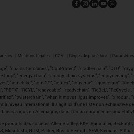
cookies
Mentions légales
CGV
Règles de procédure
Paramètres 
e", "chains for cranes", "ConProtect", "cradle-chain", "CTD", "drygea
-loop", "energy chain", "energy chain systems", "enjoyneering", "e-skin
ves", "igus:bike", "igusGO", "igutex", "iguverse", "iguversum", "kin
t", "RBTX", "RCYL", "readycable", "readychain", "ReBeL", "ReCyycle", 
 "triflex", "twisterchain", "when it moves, igus improves", "xirodur"
t à niveau international. Il s'agit ici d'une liste non exhaust
filiées à igus en Allemagne, dans l'Union européenne, aux États-
de produits des sociétés Allen Bradley, B&R, Baumüller, Beckhoff
ES, Mitsubishi, NUM, Parker, Bosch Rexroth, SEW, Siemens, Stöber 