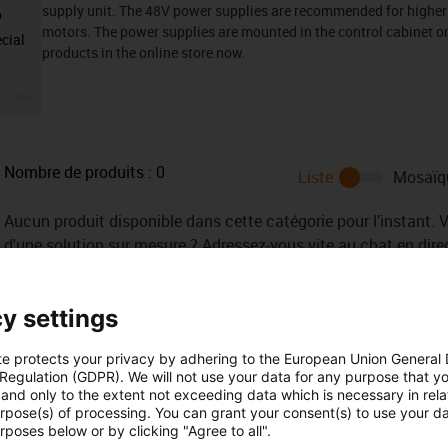
supply unit. The 48V power supplies are recommended for higher
o
motors. The power supplies are mounted in the control cabinet on 
cial
products in the online store now.
igus-icon-3arrow
Nombre de produits :
0
Liste
Mosaïq
Aucun produit disponible dans cette catégorie pour l’instant. 
d'une solution sur mesure ? Adressez-vous vite au chat en dir
message !
y settings
te protects your privacy by adhering to the European Union General
 Regulation (GDPR). We will not use your data for any purpose that y
and only to the extent not exceeding data which is necessary in relat
urpose(s) of processing. You can grant your consent(s) to use your da
rposes below or by clicking "Agree to all".
ance de répondre à
Livraisons et conse