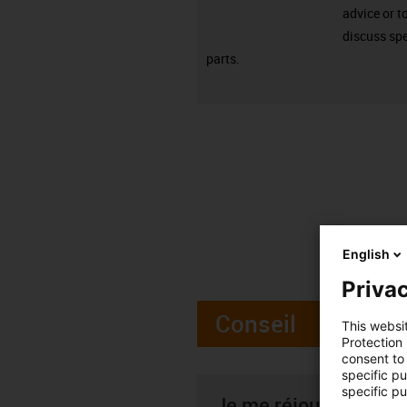
advice or t
discuss spe
parts.
English
Privac
Conseil
This websi
Protection
consent to 
specific p
specific pu
Je me réjouis par av