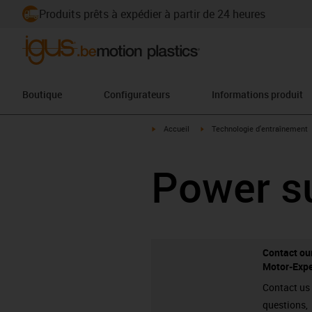
Produits prêts à expédier à partir de 24 heures
Boutique
Configurateurs
Informations produit
igus-icon-arrow-right
igus-icon-arrow-right
Accueil
Technologie d'entraînement
Power s
Contact ou
Motor-Expe
Contact us 
questions,