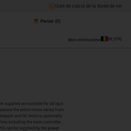
Outil de calcul de la durée de vie
Panier
(0)
BE
(
FR
)
Mon interlocuteur
r supplies are suitable for all igus
perate the entire motor series from
f stepper and DC motors, optionally
ine including the main controller
PC) can be supplied by the power