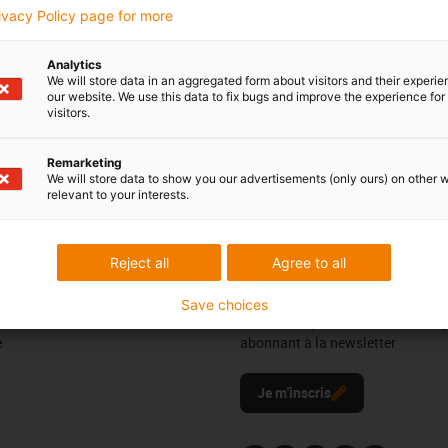
rivacy Policy page for more
Par téléphone
porte
Analytics
Du lundi au vendredi de 8h à 1
We will store data in an aggregated form about visitors and their experi
Permanence assurée par l'All
2 474 24 01 42
our website. We use this data to fix bugs and improve the experience for 
con-phone
visitors.
Online
yer un e-mail
Chat disponible
Remarketing
We will store data to show you our advertisements (only ours) on other 
24h/24
relevant to your interests.
Reject all
Agree to all
ils
Newsletter
Save choices
rs et outils
Restez à la pointe de l'actualité 
e
abonnant à la newsletter
l
Je m'inscris