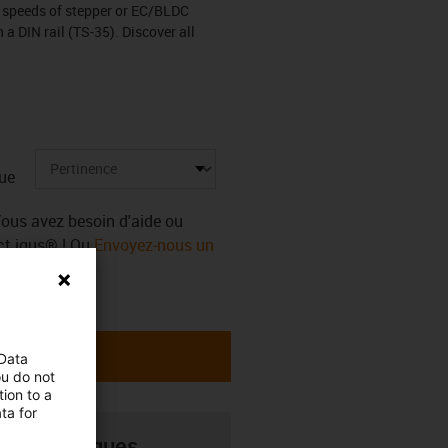
 speeds of stepper or EC/BLDC
a DIN rail (TS-35). Discover all
ue
Vous avez besoin d'aide ou
ect igus® ! Ou
Envoyez-nous un
 Data
ou do not
ion to a
ta for
ils techniques