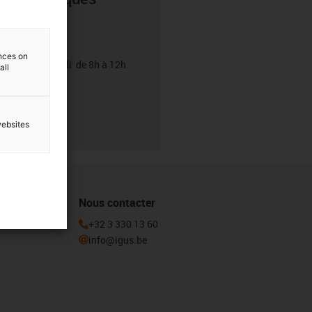
8h.
ences on
emagne le samedi de 8h à 12h.
all
websites
Nous contacter
igus en vous
+32 3 330 13 60
info@igus.be