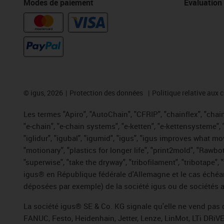
Modes de paiement
Évaluation
©
igus, 2026
Protection des données
Politique relative aux 
Les termes "Apiro", "AutoChain", "CFRIP", "chainflex", "chaing
"e-chain", "e-chain systems", "e-ketten", "e-kettensysteme", "e
"iglidur", "igubal", "igumid", "igus", "igus improves what mo
"motionary", "plastics for longer life", "print2mold", "Rawbo
"superwise", "take the dryway", "tribofilament", "tribotape",
igus® en République fédérale d'Allemagne et le cas échéan
déposées par exemple) de la société igus ou de sociétés af
La société igus® SE & Co. KG signale qu'elle ne vend pas 
FANUC, Festo, Heidenhain, Jetter, Lenze, LinMot, LTi DRiV