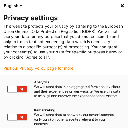
English
Veuillez choisir votre lieu de livraison
Privacy settings
La sélection de la page pays/région peut influencer différents
facteurs tels que le prix, les options d'expédition et la disponibilité
This website protects your privacy by adhering to the European
Union General Data Protection Regulation (GDPR). We will not
des produits.
use your data for any purpose that you do not consent to and
only to the extent not exceeding data which is necessary in
relation to a specific purpose(s) of processing. You can grant
Voir tous les sites
your consent(s) to use your data for specific purposes below or
by clicking "Agree to all".
Aller à www.igus.com
Visit our Privacy Policy page for more
Analytics
(0)
We will store data in an aggregated form about visitors
and their experiences on our website. We use this data
to fix bugs and improve the experience for all visitors.
Page d'accueil
Secteurs d'activité
Manèges
Remarketing
We will store data to show you our advertisements
(only ours) on other websites relevant to your
Chaînes porte-câbles et
interests.