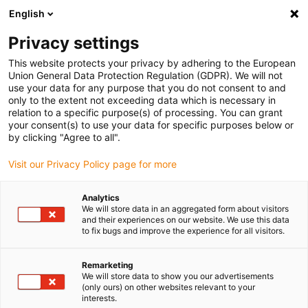
English
(0)
Privacy settings
igus-icon-arrow-right
igus-icon-arrow-right
igus-icon-arrow-right
Accueil
Rotules lisses auto-alignantes igubal®
Paliers à semelle
This website protects your privacy by adhering to the European
Union General Data Protection Regulation (GDPR). We will not
use your data for any purpose that you do not consent to and
only to the extent not exceeding data which is necessary in
Paliers à semelle
relation to a specific purpose(s) of processing. You can grant
your consent(s) to use your data for specific purposes below or
by clicking "Agree to all".
Visit our Privacy Policy page for more
Les paliers à semelle igubal® ont un prix jusqu'à 40% inférieur et
un poids jusqu'à 80% inférieur à ceux des solutions métalliques
Analytics
comparables. Leur utilisation est également plus rentable, leur
We will store data in an aggregated form about visitors
fonctionnement à sec sans lubrifiant rendant tout entretien
and their experiences on our website. We use this data
to fix bugs and improve the experience for all visitors.
superflu. Les paliers à semelle igubal® présentent une grande
robustesse et une grande rigidité même s'ils sont exposés pendant
des années à des conditions difficiles. Ils résistent aux agents
Remarketing
We will store data to show you our advertisements
chimiques, à la corrosion et fonctionnent même dans des liquides.
(only ours) on other websites relevant to your
Les UV solaires, le rayonnement radioactif et les températures
interests.
comprises entre -30 et + 80 °C n'altèrent pas non plus leurs