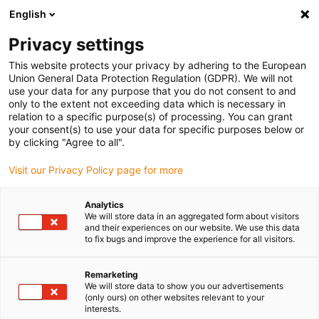
English
Veuillez choisir votre lieu de livraison
Privacy settings
La sélection de la page pays/région peut influencer différents
facteurs tels que le prix, les options d'expédition et la disponibilité
This website protects your privacy by adhering to the European
Union General Data Protection Regulation (GDPR). We will not
des produits.
use your data for any purpose that you do not consent to and
only to the extent not exceeding data which is necessary in
relation to a specific purpose(s) of processing. You can grant
Voir tous les sites
your consent(s) to use your data for specific purposes below or
by clicking "Agree to all".
Aller à www.igus.com
Visit our Privacy Policy page for more
Analytics
(0)
We will store data in an aggregated form about visitors
and their experiences on our website. We use this data
to fix bugs and improve the experience for all visitors.
Page d'accueil
Roulements à billes en polymères
Exemples D'applications
Remarketing
We will store data to show you our advertisements
(only ours) on other websites relevant to your
interests.