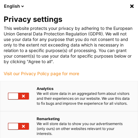
English
(0)
Privacy settings
igus-icon-arrow-right
igus-icon-arrow-right
igus-icon-arrow-right
Accueil
Câbles pour chaînes porte-câbles
Câbles confectionnés
This website protects your privacy by adhering to the European
igus-icon-arrow-right
Technologie vidéo, vision et bus
Union General Data Protection Regulation (GDPR). We will not
use your data for any purpose that you do not consent to and
only to the extent not exceeding data which is necessary in
relation to a specific purpose(s) of processing. You can grant
Câbles vidéo / vision / bus
your consent(s) to use your data for specific purposes below or
by clicking "Agree to all".
Visit our Privacy Policy page for more
Les câbles readycable® destinés à la technique caméra / vidéo /
Analytics
vision / bus sont des câbles spéciaux confectionnés pour les
We will store data in an aggregated form about visitors
chaînes porte-câbles. Les câbles de données sont testés sur des
and their experiences on our website. We use this data
millions de cycles dans les chaînes porte-câbles. Ils sont
to fix bugs and improve the experience for all visitors.
disponibles sous forme de câbles FireWire, USB, GigE, de fibre
optique à indice de gradients et de câbles coaxiaux. Les câbles
Remarketing
spéciaux disposent de différentes homologations et conformités
We will store data to show you our advertisements
(only ours) on other websites relevant to your
dont UL, CSA ou CE Desina. Ce câble ultra souple est egalement
interests.
disponible en version retardatrice de flamme et résistante aux