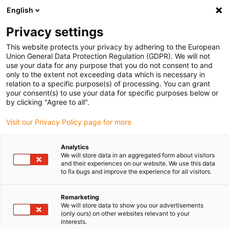
English
Veuillez choisir votre lieu de livraison
Privacy settings
La sélection de la page pays/région peut influencer différents
facteurs tels que le prix, les options d'expédition et la disponibilité
This website protects your privacy by adhering to the European
Union General Data Protection Regulation (GDPR). We will not
des produits.
use your data for any purpose that you do not consent to and
only to the extent not exceeding data which is necessary in
relation to a specific purpose(s) of processing. You can grant
Voir tous les sites
your consent(s) to use your data for specific purposes below or
by clicking "Agree to all".
Aller à www.igus.com
Visit our Privacy Policy page for more
Analytics
(0)
We will store data in an aggregated form about visitors
and their experiences on our website. We use this data
to fix bugs and improve the experience for all visitors.
Page d'accueil
Microélectronique
Semi-Conducteurs
Remarketing
We will store data to show you our advertisements
(only ours) on other websites relevant to your
interests.