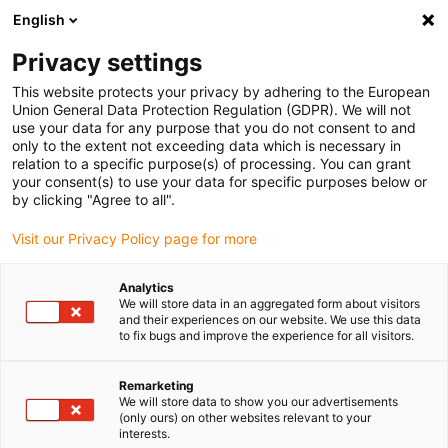
English
Veuillez choisir votre lieu de livraison
Privacy settings
La sélection de la page pays/région peut influencer différents
facteurs tels que le prix, les options d'expédition et la disponibilité
This website protects your privacy by adhering to the European
Union General Data Protection Regulation (GDPR). We will not
des produits.
use your data for any purpose that you do not consent to and
only to the extent not exceeding data which is necessary in
relation to a specific purpose(s) of processing. You can grant
Voir tous les sites
your consent(s) to use your data for specific purposes below or
by clicking "Agree to all".
Aller à www.igus.com
Visit our Privacy Policy page for more
Analytics
(0)
We will store data in an aggregated form about visitors
and their experiences on our website. We use this data
to fix bugs and improve the experience for all visitors.
Page d'accueil
Nos produits
Exemples D'applications
Remarketing
We will store data to show you our advertisements
(only ours) on other websites relevant to your
Exemples d'applications
interests.