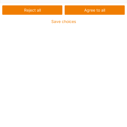
Reject all
Agree to all
Liste
Mosaïque
Save choices
Nombre de produits :
0
Conseil
Je me réjouis par avance de répondre
à vos questions