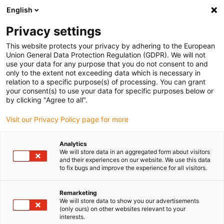
English
(0)
Privacy settings
igus-icon-arrow-right
igus-icon-arrow-right
igus-icon-arrow-right
Accueil
Entraînement à vis dryspin
Écrou
This website protects your privacy by adhering to the European
Union General Data Protection Regulation (GDPR). We will not
use your data for any purpose that you do not consent to and
only to the extent not exceeding data which is necessary in
Ecrous
relation to a specific purpose(s) of processing. You can grant
your consent(s) to use your data for specific purposes below or
by clicking "Agree to all".
Visit our Privacy Policy page for more
Il y a maintenant des écrous dryspin® dans tous les matériaux de
la gamme pour répondre à toutes les exigences techniques. La
Analytics
gamme inclut des écrous en différents polymères hautes
We will store data in an aggregated form about visitors
performances iglidur® sans graisse, à filet trapézoïdal et
and their experiences on our website. We use this data
to fix bugs and improve the experience for all visitors.
hélicoïdal, de forme cylindrique ou avec collerette.
Remarketing
We will store data to show you our advertisements
(only ours) on other websites relevant to your
interests.