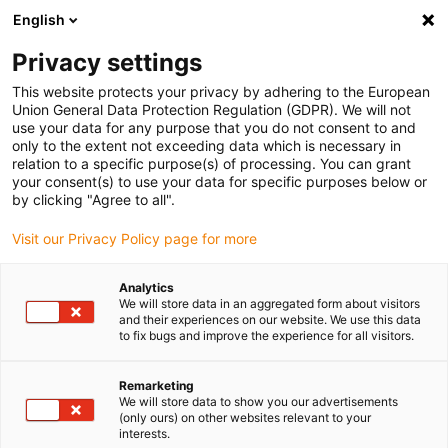
English
Veuillez choisir votre lieu de livraison
Privacy settings
La sélection de la page pays/région peut influencer différents
facteurs tels que le prix, les options d'expédition et la disponibilité
This website protects your privacy by adhering to the European
Union General Data Protection Regulation (GDPR). We will not
des produits.
use your data for any purpose that you do not consent to and
only to the extent not exceeding data which is necessary in
relation to a specific purpose(s) of processing. You can grant
Voir tous les sites
your consent(s) to use your data for specific purposes below or
by clicking "Agree to all".
Aller à www.igus.com
Visit our Privacy Policy page for more
Analytics
(0)
We will store data in an aggregated form about visitors
and their experiences on our website. We use this data
to fix bugs and improve the experience for all visitors.
Page d'accueil
Câbles souples
Configurateur En Ligne
Remarketing
We will store data to show you our advertisements
(only ours) on other websites relevant to your
Assistants numériques
interests.