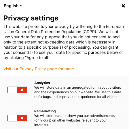
English
Veuillez choisir votre lieu de livraison
Privacy settings
La sélection de la page pays/région peut influencer différents
facteurs tels que le prix, les options d'expédition et la disponibilité
This website protects your privacy by adhering to the European
Union General Data Protection Regulation (GDPR). We will not
des produits.
use your data for any purpose that you do not consent to and
only to the extent not exceeding data which is necessary in
relation to a specific purpose(s) of processing. You can grant
Voir tous les sites
your consent(s) to use your data for specific purposes below or
by clicking "Agree to all".
Aller à www.igus.com
Visit our Privacy Policy page for more
Analytics
(0)
We will store data in an aggregated form about visitors
and their experiences on our website. We use this data
to fix bugs and improve the experience for all visitors.
Page d'accueil
Ebauches en polymère
Applications
Remarketing
We will store data to show you our advertisements
(only ours) on other websites relevant to your
interests.