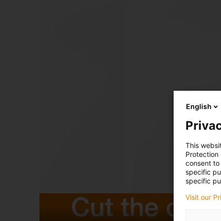
English
Privac
This websi
Protection
consent to 
specific p
specific pu
Visit our P