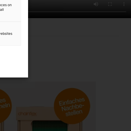
ences on
all
websites