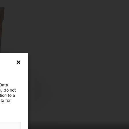
 Data
ou do not
ion to a
ta for