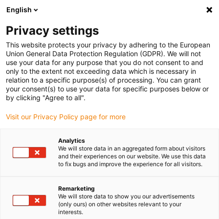
English
Veuillez choisir votre lieu de livraison
Privacy settings
La sélection de la page pays/région peut influencer différents
facteurs tels que le prix, les options d'expédition et la disponibilité
This website protects your privacy by adhering to the European
Union General Data Protection Regulation (GDPR). We will not
des produits.
use your data for any purpose that you do not consent to and
only to the extent not exceeding data which is necessary in
relation to a specific purpose(s) of processing. You can grant
Voir tous les sites
your consent(s) to use your data for specific purposes below or
by clicking "Agree to all".
Aller à www.igus.com
Visit our Privacy Policy page for more
Analytics
(0)
We will store data in an aggregated form about visitors
and their experiences on our website. We use this data
to fix bugs and improve the experience for all visitors.
Page d'accueil
Pourquoi choisir les câbles chainflex ?
Garantie
Remarketing
We will store data to show you our advertisements
(only ours) on other websites relevant to your
interests.