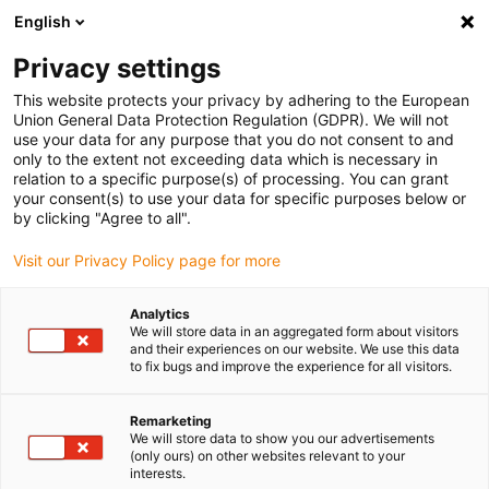
English
Veuillez choisir votre lieu de livraison
Privacy settings
La sélection de la page pays/région peut influencer différents
facteurs tels que le prix, les options d'expédition et la disponibilité
This website protects your privacy by adhering to the European
Union General Data Protection Regulation (GDPR). We will not
des produits.
use your data for any purpose that you do not consent to and
only to the extent not exceeding data which is necessary in
relation to a specific purpose(s) of processing. You can grant
Voir tous les sites
your consent(s) to use your data for specific purposes below or
by clicking "Agree to all".
Aller à www.igus.com
Visit our Privacy Policy page for more
Analytics
(0)
We will store data in an aggregated form about visitors
and their experiences on our website. We use this data
to fix bugs and improve the experience for all visitors.
Page d'accueil
Carte de contrôle moteur
Dryve Experience
Remarketing
We will store data to show you our advertisements
(only ours) on other websites relevant to your
Instructions vidéo
interests.