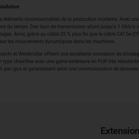
tallation
 éléments incontournables de la production moderne. Avec une s
euve du temps. Des taux de transmission allant jusqu'à 1 Gbit/s
ntages. Ainsi, grâce au câble 25 % plus fin que le câble CAT5e
nce sur les mouvements dynamiques dans les machines.
ichi et Weidmüller offrent une excellente connexion de blindage
ype chainflex avec une gaine extérieure en PUR très résistante à 
0% par igus et garantissent ainsi une communication de données s
Extension