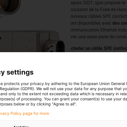
Depuis 2021, igus propose le
l'occasion de la Foire de Ha
nouveaux câbles SPE confecti
sont disponibles avec
des co
communication Ethernet indust
avec une seule paire de cond
Acheter un câble SPE confe
Acheter un câble SPE confe
y settings
te protects your privacy by adhering to the European Union General
 Regulation (GDPR). We will not use your data for any purpose that y
and only to the extent not exceeding data which is necessary in relat
urpose(s) of processing. You can grant your consent(s) to use your da
rposes below or by clicking "Agree to all".
rivacy Policy page for more
Baisser le