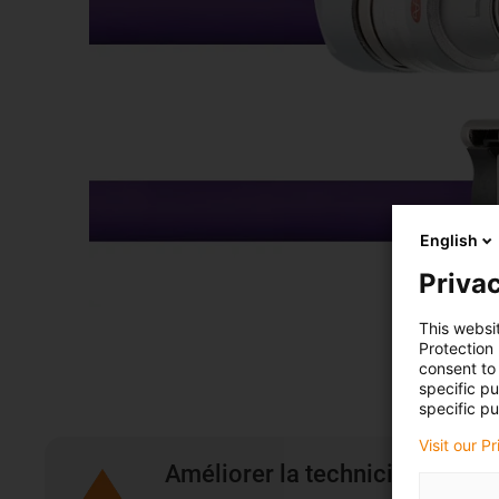
English
Privac
This websi
Protection
consent to 
specific p
specific pu
Visit our P
Améliorer la technicité