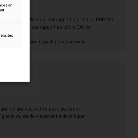
ences on
all
urbure réduit de 25 % par rapport au CFBUS.PUR.045
omie de coûts par rapport au câble CAT5e
.045)
websites
ps car confectionné prêt à être raccordé
on de données à l'épreuve du temps
ligne la durée de vie garantie de la ligne