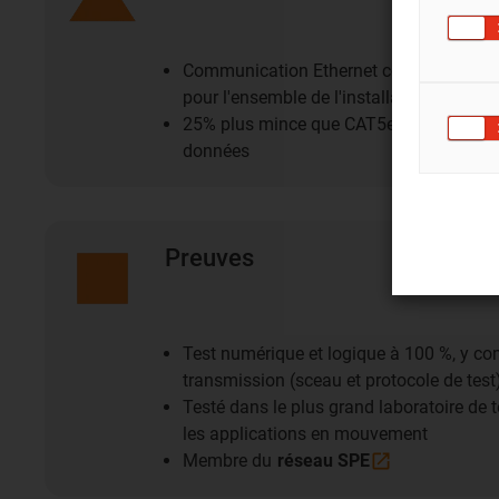
Communication Ethernet compatible ave
pour l'ensemble de l'installation
25% plus mince que CAT5e, avec le mêm
données
Preuves
Test numérique et logique à 100 %, y com
transmission (sceau et protocole de test
Testé dans le plus grand laboratoire de 
les applications en mouvement
Membre du
réseau
SPE