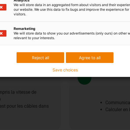
Analytics
We will store data in an aggregated form about visitors and their experi
our website. We use this data to fix bugs and improve the experience for 
visitors.
c la chaîne énergétique
Rayon de co
20 % d'écon
Remarketing
e taux de transmission de
(CFBUS.PUR
We will store data to show you our advertisements (only ours) on other 
relevant to your interests.
Gain de tem
Reject all
Agree to all
Durabilité
Save choices
pris la vitesse de
)
Communicati
test pour les câbles dans
Calculer en 