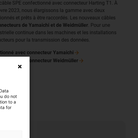
 câble SPE confectionné avec connecteur Harting T1. À
novre 2023, nous élargissons la gamme avec deux
onnés et prêts à être raccordés. Les nouveaux câbles
nnecteurs de Yamaichi et de Weidmüller
. Pour une
rielle continue dans les machines et les installations
ucteurs pour la transmission des données.
ctionné avec connecteur
Yamaichi
ctionné avec connecteur
Weidmüller
 Data
ou do not
ion to a
ta for
s coûts