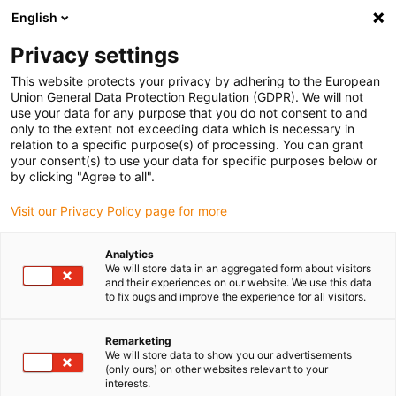
English
(0)
Privacy settings
igus-icon-arrow-right
igus-icon-arrow-right
igus-icon-arrow-right
Accueil
Câbles pour chaînes porte-câbles
Câbles confectionnés
This website protects your privacy by adhering to the European
igus-icon-arrow-right
igus-icon-arrow-right
Câbles réseau
Câble SPE confectionné, PUR 12,5 x d, connecteur A :
Union General Data Protection Regulation (GDPR). We will not
Harting T1 PP, connecteur B : Harting T1 PP
use your data for any purpose that you do not consent to and
only to the extent not exceeding data which is necessary in
Câble SPE confectionné, PUR
relation to a specific purpose(s) of processing. You can grant
your consent(s) to use your data for specific purposes below or
12,5 x d, connecteur A :
by clicking "Agree to all".
Harting T1 PP, connecteur B :
Visit our Privacy Policy page for more
Harting T1 PP
Analytics
We will store data in an aggregated form about visitors
and their experiences on our website. We use this data
to fix bugs and improve the experience for all visitors.
Remarketing
We will store data to show you our advertisements
(only ours) on other websites relevant to your
interests.
igus-icon-lupe
igus-icon-lupe
igus-icon-lupe