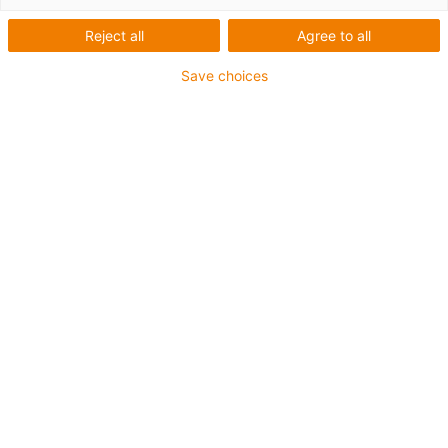
Reject all
Agree to all
1 sur 3
Save choices
• SPE (Ethernet à paire simple)
- Pour les applications de chaînes d'énergie
- Gaine extérieure en PUR
- Facteur de flexion 12,5xd
- Écran total
- Dents de scie
- résistant à l'huile & ignifugé
Résistance aux réfrigérants
- Sans PVC ni halogène
- 10 millions de cycles garantis
Jusqu'à 4 ans de garantie
igus-icon-copy-clipboard
Réf.