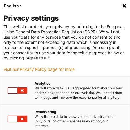
English
Veuillez choisir votre lieu de livraison
Privacy settings
La sélection de la page pays/région peut influencer différents
facteurs tels que le prix, les options d'expédition et la disponibilité
This website protects your privacy by adhering to the European
Union General Data Protection Regulation (GDPR). We will not
des produits.
use your data for any purpose that you do not consent to and
only to the extent not exceeding data which is necessary in
relation to a specific purpose(s) of processing. You can grant
Voir tous les sites
your consent(s) to use your data for specific purposes below or
by clicking "Agree to all".
Aller à www.igus.com
Visit our Privacy Policy page for more
Analytics
(0)
We will store data in an aggregated form about visitors
and their experiences on our website. We use this data
to fix bugs and improve the experience for all visitors.
Page d'accueil
Nos produits
Vue D’ensemble
Remarketing
We will store data to show you our advertisements
(only ours) on other websites relevant to your
Vue d’ensemble
interests.