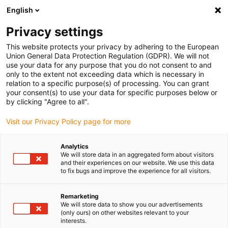
English
(0)
Privacy settings
igus-icon-arrow-right
igus-icon-arrow-right
Accueil
connecteurs compris
This website protects your privacy by adhering to the European
Union General Data Protection Regulation (GDPR). We will not
use your data for any purpose that you do not consent to and
only to the extent not exceeding data which is necessary in
Connecteurs
relation to a specific purpose(s) of processing. You can grant
your consent(s) to use your data for specific purposes below or
by clicking "Agree to all".
Visit our Privacy Policy page for more
Pour les connecteurs, igus® mise sur des entreprises dont les
produits ont fait leurs preuves en termes de qualité et de fiabilité.
Analytics
igus® fait appel à la gamme Intercontec, Harting et Yamaichi pour
We will store data in an aggregated form about visitors
des connecteurs industriels qui soient aussi en mesure de répondre
and their experiences on our website. We use this data
to fix bugs and improve the experience for all visitors.
à des tâches complexes.
Pour les applications industrielles, vous trouverez dans la
boutique les types de connecteurs suivants :
Remarketing
We will store data to show you our advertisements
connecteurs signaux ronds
(only ours) on other websites relevant to your
Connecteurs puissance
interests.