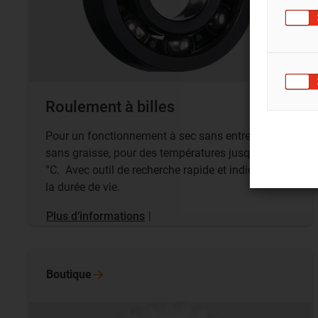
Roulement à billes
Pour un fonctionnement à sec sans entretien,
sans graisse, pour des températures jusqu’à 150
°C. Avec outil de recherche rapide et indication de
la durée de vie.
Plus d’informations
|
Boutique