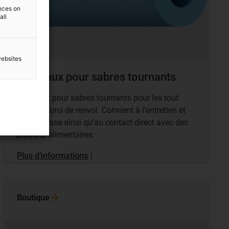
ences on
all
websites
Rouleaux pour sabres tournants
Rouleaux pour sabres tournants pour les tout
petits rayons de renvoi. Convient à l’entretien et
sans graisse ainsi qu’au contact direct avec des
produits alimentaires.
Plus d’informations
|
Boutique