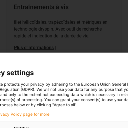
Entraînements à vis
filet hélicoïdales, trapézoïdales et métriques en
technologie dryspin. Avec outil de recherche
rapide et indication de la durée de vie.
Plus d’informations
|
y settings
Boutique
te protects your privacy by adhering to the European Union General
 Regulation (GDPR). We will not use your data for any purpose that y
and only to the extent not exceeding data which is necessary in relat
urpose(s) of processing. You can grant your consent(s) to use your da
rposes below or by clicking "Agree to all".
rivacy Policy page for more