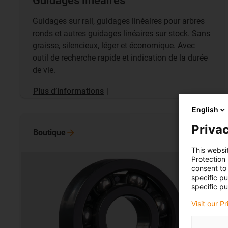
Guidages linéaires
Guidages sur rail, guidages linéaires pour arbres
ronds et autres guidages linéaires sur stock. Sans
graisse, silencieux, léger et économique. Avec
outil de recherche rapide et indication de la durée
de vie.
Plus d’informations
|
English
Privac
Boutique
This websi
Protection
consent to 
specific p
specific pu
Visit our P