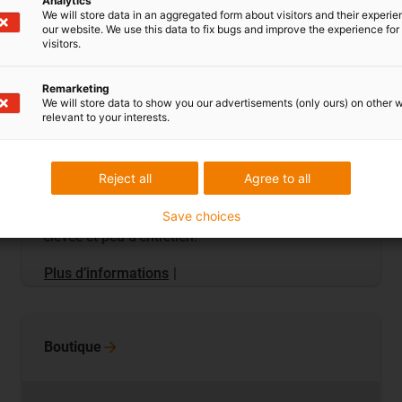
Analytics
We will store data in an aggregated form about visitors and their experi
our website. We use this data to fix bugs and improve the experience for 
visitors.
Remarketing
We will store data to show you our advertisements (only ours) on other 
relevant to your interests.
Galets de guidage
galets de guidage en polymères résistants à
Reject all
Agree to all
l’usure, à partir de l’unité. Sans lubrification
supplémentaire, avec une capacité de charge
Save choices
élevée et peu d’entretien.
Plus d’informations
|
Boutique