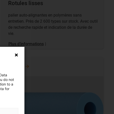
Rotules lisses
palier auto-alignantes en polymères sans
entretien. Près de 2 600 types sur stock. Avec outil
de recherche rapide et indication de la durée de
vie.
Plus d’informations
|
Boutique
 Data
ou do not
ion to a
ta for