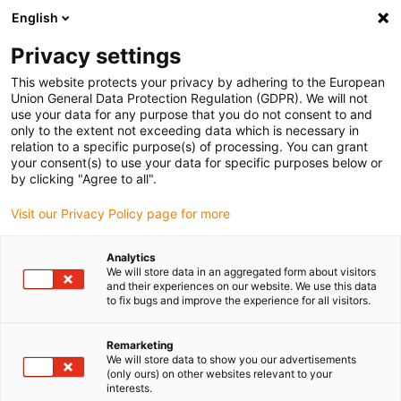
English
Veuillez choisir votre lieu de livraison
Privacy settings
La sélection de la page pays/région peut influencer différents
facteurs tels que le prix, les options d'expédition et la disponibilité
This website protects your privacy by adhering to the European
Union General Data Protection Regulation (GDPR). We will not
des produits.
use your data for any purpose that you do not consent to and
only to the extent not exceeding data which is necessary in
relation to a specific purpose(s) of processing. You can grant
Voir tous les sites
your consent(s) to use your data for specific purposes below or
by clicking "Agree to all".
Aller à www.igus.com
Visit our Privacy Policy page for more
Analytics
(0)
We will store data in an aggregated form about visitors
and their experiences on our website. We use this data
to fix bugs and improve the experience for all visitors.
Page d'accueil
Accessoires
Patins Pour Chaînes Porte-Câbles
Remarketing
We will store data to show you our advertisements
(only ours) on other websites relevant to your
Patins pour chaînes
interests.