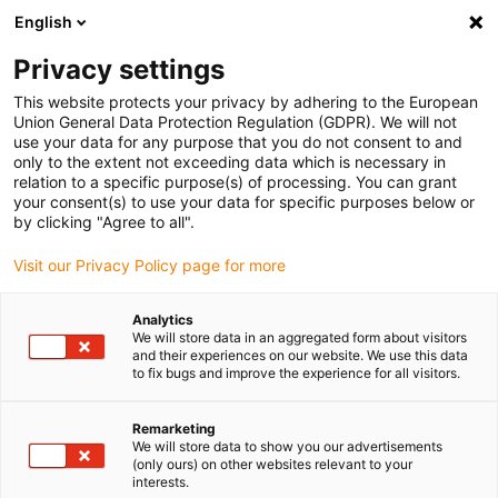
English
Veuillez choisir votre lieu de livraison
Privacy settings
La sélection de la page pays/région peut influencer différents
facteurs tels que le prix, les options d'expédition et la disponibilité
This website protects your privacy by adhering to the European
Union General Data Protection Regulation (GDPR). We will not
des produits.
use your data for any purpose that you do not consent to and
only to the extent not exceeding data which is necessary in
relation to a specific purpose(s) of processing. You can grant
Voir tous les sites
your consent(s) to use your data for specific purposes below or
by clicking "Agree to all".
Aller à www.igus.com
Visit our Privacy Policy page for more
Analytics
(0)
We will store data in an aggregated form about visitors
and their experiences on our website. We use this data
to fix bugs and improve the experience for all visitors.
Page d'accueil
service
Rack De Transport De Montage Readychain Rack
Remarketing
We will store data to show you our advertisements
(only ours) on other websites relevant to your
interests.