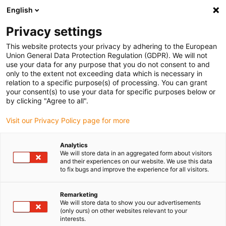
English
Veuillez choisir votre lieu de livraison
Privacy settings
La sélection de la page pays/région peut influencer différents
facteurs tels que le prix, les options d'expédition et la disponibilité
This website protects your privacy by adhering to the European
Union General Data Protection Regulation (GDPR). We will not
des produits.
use your data for any purpose that you do not consent to and
only to the extent not exceeding data which is necessary in
relation to a specific purpose(s) of processing. You can grant
Voir tous les sites
your consent(s) to use your data for specific purposes below or
by clicking "Agree to all".
Aller à www.igus.com
Visit our Privacy Policy page for more
Analytics
(0)
We will store data in an aggregated form about visitors
and their experiences on our website. We use this data
to fix bugs and improve the experience for all visitors.
Page d'accueil
Catégories
Réseaux
Remarketing
We will store data to show you our advertisements
(only ours) on other websites relevant to your
Technologie réseau
interests.