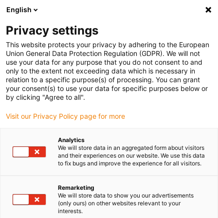
English
Veuillez choisir votre lieu de livraison
Privacy settings
La sélection de la page pays/région peut influencer différents
facteurs tels que le prix, les options d'expédition et la disponibilité
This website protects your privacy by adhering to the European
Union General Data Protection Regulation (GDPR). We will not
des produits.
use your data for any purpose that you do not consent to and
only to the extent not exceeding data which is necessary in
relation to a specific purpose(s) of processing. You can grant
Voir tous les sites
your consent(s) to use your data for specific purposes below or
by clicking "Agree to all".
Aller à www.igus.com
Visit our Privacy Policy page for more
Analytics
(0)
We will store data in an aggregated form about visitors
and their experiences on our website. We use this data
to fix bugs and improve the experience for all visitors.
Page d'accueil
Durabilité
Mesures En Faveur Du Développement Durable
Remarketing
We will store data to show you our advertisements
(only ours) on other websites relevant to your
interests.