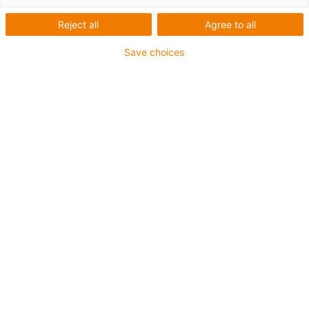
R
Reject all
Agree to all
Save choices
Vous trouverez ici de nombreuses vidéos utiles sur les
chaînes porte-câbles triflex R et les accessoires.
Chaînes
porte-câbles
Accessoires pour
robots
Guidage de l’énergie pour
cobots
Porte-câble pour l'axe
3-6
Système pour axe
1
Montage et démontage de