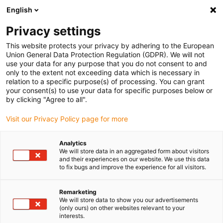
English
Veuillez choisir votre lieu de livraison
Privacy settings
La sélection de la page pays/région peut influencer différents
facteurs tels que le prix, les options d'expédition et la disponibilité
This website protects your privacy by adhering to the European
Union General Data Protection Regulation (GDPR). We will not
des produits.
use your data for any purpose that you do not consent to and
only to the extent not exceeding data which is necessary in
relation to a specific purpose(s) of processing. You can grant
Voir tous les sites
your consent(s) to use your data for specific purposes below or
by clicking "Agree to all".
Aller à www.igus.com
Visit our Privacy Policy page for more
Analytics
(0)
We will store data in an aggregated form about visitors
and their experiences on our website. We use this data
to fix bugs and improve the experience for all visitors.
Page d'accueil
Services
Vidéos De Montage
Remarketing
We will store data to show you our advertisements
(only ours) on other websites relevant to your
Films de montage triflex®
interests.