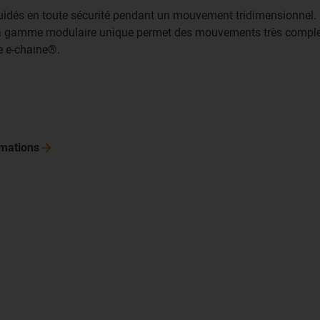
guidés en toute sécurité pendant un mouvement tridimensionnel. D
. La gamme modulaire unique permet des mouvements très complex
ne e-chaine®.
rmations