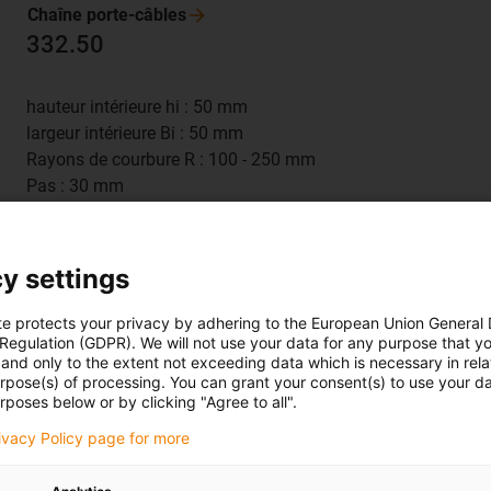
Chaîne
porte-câbles
332.50
hauteur intérieure hi : 50 mm
largeur intérieure Bi : 50 mm
Rayons de courbure R : 100 - 250 mm
Pas : 30 mm
y settings
te protects your privacy by adhering to the European Union General
 Regulation (GDPR). We will not use your data for any purpose that y
and only to the extent not exceeding data which is necessary in relat
chaîne électronique®, à
ouvrir
urpose(s) of processing. You can grant your consent(s) to use your da
rposes below or by clicking "Agree to all".
352.50
rivacy Policy page for more
hauteur intérieure hi : 50 mm