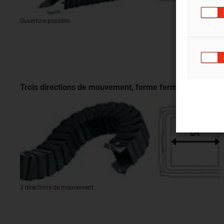
Ouverture possible
Trois directions de mouvement, forme fermée
3 directions de mouvement