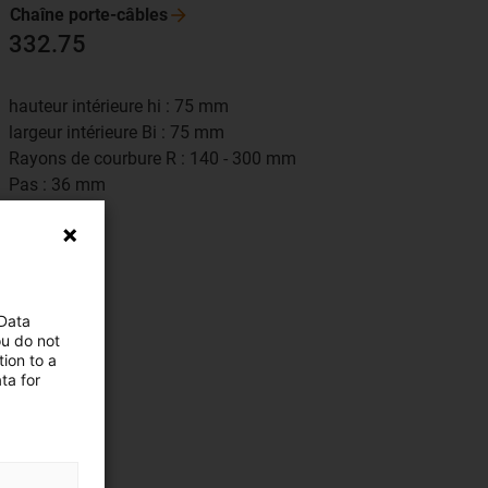
Chaîne
porte-câbles
332.75
hauteur intérieure hi : 75 mm
largeur intérieure Bi : 75 mm
Rayons de courbure R : 140 - 300 mm
Pas : 36 mm
 Data
ou do not
ion to a
ta for