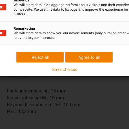
Analytics
largeur intérieure Bi : 50 mm
We will store data in an aggregated form about visitors and their experi
Rayons de courbure R : 10 - 250 mm
our website. We use this data to fix bugs and improve the experience for 
visitors.
Pas : 30 mm
Remarketing
We will store data to show you our advertisements (only ours) on other 
relevant to your interests.
Reject all
Agree to all
Chaîne
porte-câbles
Save choices
333.16
hauteur intérieure hi : 16 mm
largeur intérieure Bi : 16 mm
Rayons de courbure R : 38 - 100 mm
Pas : 13,3 mm