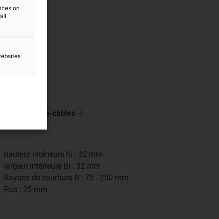
ences on
all
websites
Chaîne
porte-câbles
333.32
hauteur intérieure hi : 32 mm
largeur intérieure Bi : 32 mm
Rayons de courbure R : 75 - 250 mm
Pas : 25 mm