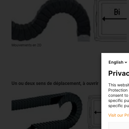
Mouvements en 2D
English
Privac
Un ou deux sens de déplacement, à ouvrir
This websi
Protection
consent to 
specific p
specific pu
Visit our P