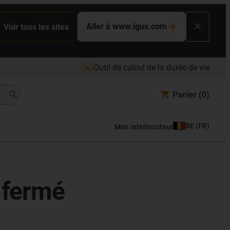
Aller à www.igus.com
Voir tous les sites
Outil de calcul de la durée de vie
Panier
(0)
BE
(
FR
)
Mon interlocuteur
 fermé