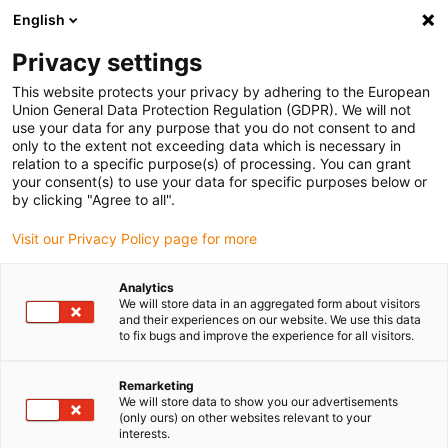
English
Veuillez choisir votre lieu de livraison
Privacy settings
La sélection de la page pays/région peut influencer différents
facteurs tels que le prix, les options d'expédition et la disponibilité
This website protects your privacy by adhering to the European
Union General Data Protection Regulation (GDPR). We will not
des produits.
use your data for any purpose that you do not consent to and
only to the extent not exceeding data which is necessary in
relation to a specific purpose(s) of processing. You can grant
Voir tous les sites
your consent(s) to use your data for specific purposes below or
by clicking "Agree to all".
Aller à www.igus.com
Visit our Privacy Policy page for more
Analytics
(0)
We will store data in an aggregated form about visitors
and their experiences on our website. We use this data
to fix bugs and improve the experience for all visitors.
Page d'accueil
Produits
Triflex R Pour Fortes Charges
Remarketing
We will store data to show you our advertisements
(only ours) on other websites relevant to your
Chaîne porte-câbles 3D
interests.