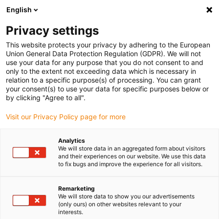
English
Veuillez choisir votre lieu de livraison
Privacy settings
La sélection de la page pays/région peut influencer différents
facteurs tels que le prix, les options d'expédition et la disponibilité
This website protects your privacy by adhering to the European
Union General Data Protection Regulation (GDPR). We will not
des produits.
use your data for any purpose that you do not consent to and
only to the extent not exceeding data which is necessary in
relation to a specific purpose(s) of processing. You can grant
Voir tous les sites
your consent(s) to use your data for specific purposes below or
by clicking "Agree to all".
Aller à www.igus.com
Visit our Privacy Policy page for more
Analytics
(0)
We will store data in an aggregated form about visitors
and their experiences on our website. We use this data
to fix bugs and improve the experience for all visitors.
Page d'accueil
Chaînes porte-câbles de grande taille pour les charges élevées
Remarketing
We will store data to show you our advertisements
E4.1L
(only ours) on other websites relevant to your
interests.