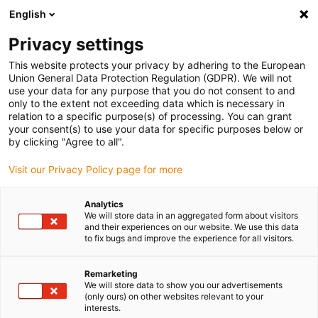
English
Veuillez choisir votre lieu de livraison
Privacy settings
La sélection de la page pays/région peut influencer différents
facteurs tels que le prix, les options d'expédition et la disponibilité
This website protects your privacy by adhering to the European
Union General Data Protection Regulation (GDPR). We will not
des produits.
use your data for any purpose that you do not consent to and
only to the extent not exceeding data which is necessary in
relation to a specific purpose(s) of processing. You can grant
Voir tous les sites
your consent(s) to use your data for specific purposes below or
by clicking "Agree to all".
Aller à www.igus.com
Visit our Privacy Policy page for more
Analytics
(0)
We will store data in an aggregated form about visitors
and their experiences on our website. We use this data
to fix bugs and improve the experience for all visitors.
Page d'accueil
Informations
Propriétés Particulières
Remarketing
We will store data to show you our advertisements
(only ours) on other websites relevant to your
Câbles flexibles - pour les
interests.