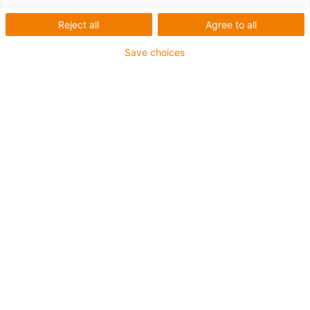
Surveillance intuitive de la
Reject all
Agree to all
tension avec le capteur
Save choices
intelligent optionnel pour
autoglide 5
Complément pouvant être
ajouté ultérieurement à un
ressort afin de permettre un
réglage intuitif de la tension
correcte du câble.