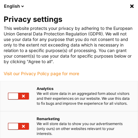
English
Veuillez choisir votre lieu de livraison
Privacy settings
La sélection de la page pays/région peut influencer différents
facteurs tels que le prix, les options d'expédition et la disponibilité
This website protects your privacy by adhering to the European
Union General Data Protection Regulation (GDPR). We will not
des produits.
use your data for any purpose that you do not consent to and
only to the extent not exceeding data which is necessary in
relation to a specific purpose(s) of processing. You can grant
Voir tous les sites
your consent(s) to use your data for specific purposes below or
by clicking "Agree to all".
Aller à www.igus.com
Visit our Privacy Policy page for more
Analytics
(0)
We will store data in an aggregated form about visitors
and their experiences on our website. We use this data
to fix bugs and improve the experience for all visitors.
Page d'accueil
Nouveautés
Option Capteur Intelligent Pour L'autoglide 5
Remarketing
We will store data to show you our advertisements
(only ours) on other websites relevant to your
interests.