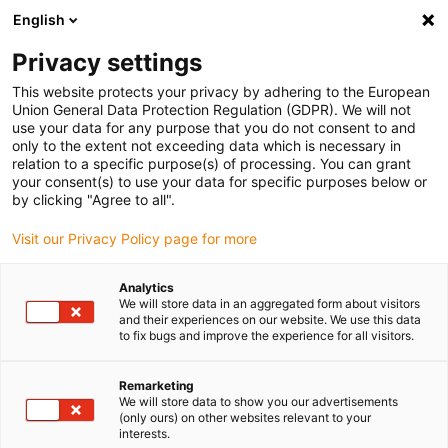
English
Veuillez choisir votre lieu de livraison
Privacy settings
La sélection de la page pays/région peut influencer différents
facteurs tels que le prix, les options d'expédition et la disponibilité
This website protects your privacy by adhering to the European
Union General Data Protection Regulation (GDPR). We will not
des produits.
use your data for any purpose that you do not consent to and
only to the extent not exceeding data which is necessary in
relation to a specific purpose(s) of processing. You can grant
Voir tous les sites
your consent(s) to use your data for specific purposes below or
by clicking "Agree to all".
Aller à www.igus.com
Visit our Privacy Policy page for more
Analytics
(0)
We will store data in an aggregated form about visitors
and their experiences on our website. We use this data
to fix bugs and improve the experience for all visitors.
Page d'accueil
Nouveautés
Optimisé, Vert ... Et Intelligent
Remarketing
We will store data to show you our advertisements
(only ours) on other websites relevant to your
interests.