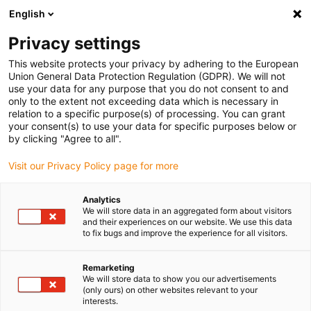
English
Veuillez choisir votre lieu de livraison
Privacy settings
La sélection de la page pays/région peut influencer différents
facteurs tels que le prix, les options d'expédition et la disponibilité
This website protects your privacy by adhering to the European
Union General Data Protection Regulation (GDPR). We will not
des produits.
use your data for any purpose that you do not consent to and
only to the extent not exceeding data which is necessary in
relation to a specific purpose(s) of processing. You can grant
Voir tous les sites
your consent(s) to use your data for specific purposes below or
by clicking "Agree to all".
Aller à www.igus.com
Visit our Privacy Policy page for more
Analytics
(0)
We will store data in an aggregated form about visitors
and their experiences on our website. We use this data
to fix bugs and improve the experience for all visitors.
Page d'accueil
Nouveautés
Indicateur D'état EC.WLC
Remarketing
We will store data to show you our advertisements
(only ours) on other websites relevant to your
Connaître l’état de la
interests.