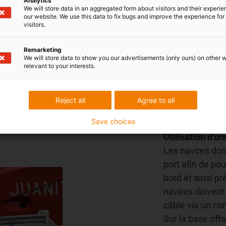
Analytics
ges d'un système e-ketten en
We will store data in an aggregated form about visitors and their experi
our website. We use this data to fix bugs and improve the experience for 
e.
visitors.
Remarketing
We will store data to show you our advertisements (only ours) on other 
relevant to your interests.
readychai
Reject all
Agree to all
courant q
Save choices
Utilisation d'u
Les navires doi
port afin de pou
bord et ainsi pr
navires doivent
câble via un co
Sur la base off