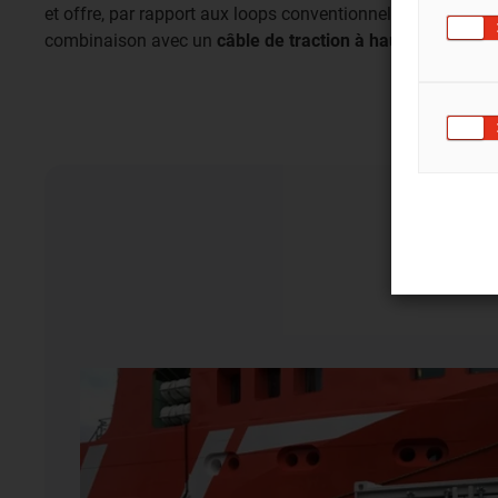
et offre, par rapport aux loops conventionnels, les avanta
combinaison avec un
câble de traction à haute résistanc