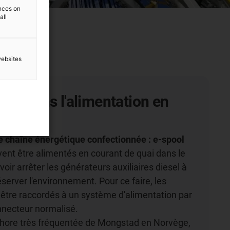
ences on
all
websites
n® dans l'alimentation en
uai
ne chaîne énergétique confectionnée : e-spool
vent être alimentés en courant de quai dans le
voir arrêter les générateurs auxiliaires diesel à
éserver l'environnement. Pour ce faire, les
 être raccordés à un système d'alimentation par
nnecteur normalisé.
shore très fréquentée de Mongstad en Norvège,