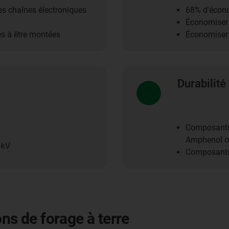
les chaînes électroniques
68% d'écono
Économiser
es à être montées
Économiser 
Durabilité
Composants 
Amphenol o
4kV
Composants 
ns de forage à terre