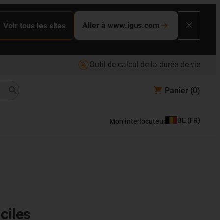
Aller à www.igus.com
Voir tous les sites
Outil de calcul de la durée de vie
Panier
(0)
BE
(
FR
)
Mon interlocuteur
ciles