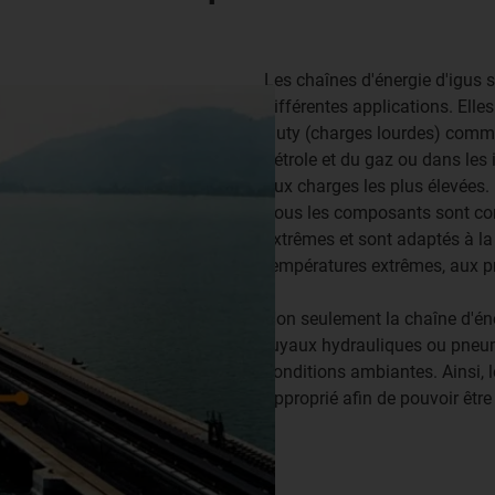
Les chaînes d'énergie d'igus s
différentes applications. Elle
Duty (charges lourdes) comme
pétrole et du gaz ou dans les i
aux charges les plus élevées.
Tous les composants sont con
extrêmes et sont adaptés à la
températures extrêmes, aux pro
Non seulement la chaîne d'éne
tuyaux hydrauliques ou pneum
conditions ambiantes. Ainsi, 
approprié afin de pouvoir êtr