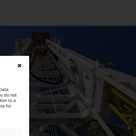
 Data
ou do not
ion to a
ta for