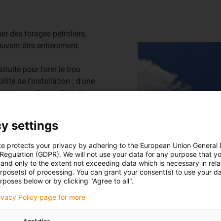
uer des forages pétroliers,
euvent être entièrement
struite pour forer le trou
ité de l'installation : d'une
 le plus petit possible afin
part, le temps nécessaire pour
t ce temps.
y settings
nées, les systèmes readychain.
te protects your privacy by adhering to the European Union General
ulotte dans un
espace de
 Regulation (GDPR). We will not use your data for any purpose that y
nt plus petite. Pour réduire le
and only to the extent not exceeding data which is necessary in relat
dans le mât peut rester dans
urpose(s) of processing. You can grant your consent(s) to use your da
rposes below or by clicking "Agree to all".
rivacy Policy page for more
ce directement les boucles
en tant que système readychain