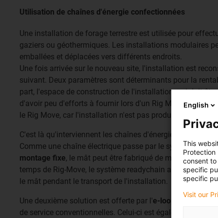
Utilisation de chaînes d'énergie confectionnées
Une installation de forage terrestre est utilisée pour effect
gaziers ou géothermiques. Les installations modulaires p
emballées et déplacées vers différents endroits.
Une fois arrivée sur le nouveau site, l'installation est recon
suivant. Deux paramètres sont déterminants pour la rentabil
part, l'espace de construction de l'installation, qui doit être
d'avoir peu d'efforts à fournir lors d'un Rig Move. D'autre 
English
le Rig Move, car l'installation n'est pas productive pendan
Privac
C'est là qu'interviennent les chaînes d'énergie confection
This websi
Comme une chaîne électrique passe par le système de go
Protection
montage fixe
, le mât peut être fabriqué de manière netteme
consent to 
temps de Rig-Move, le système readychain avec Top Drive 
specific p
specific pu
le mât pendant le transport de l'installation.
Visit our P
Une deuxième solution est offerte par l'
e-loop®
qui rempla
de service conventionnelles. Celui-ci est également livré 