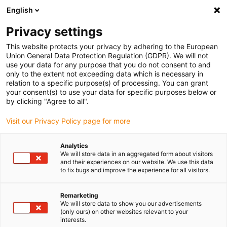
English
Veuillez choisir votre lieu de livraison
Privacy settings
La sélection de la page pays/région peut influencer différents
facteurs tels que le prix, les options d'expédition et la disponibilité
This website protects your privacy by adhering to the European
Union General Data Protection Regulation (GDPR). We will not
des produits.
use your data for any purpose that you do not consent to and
only to the extent not exceeding data which is necessary in
relation to a specific purpose(s) of processing. You can grant
Voir tous les sites
your consent(s) to use your data for specific purposes below or
by clicking "Agree to all".
Aller à www.igus.com
Visit our Privacy Policy page for more
Analytics
(0)
We will store data in an aggregated form about visitors
and their experiences on our website. We use this data
to fix bugs and improve the experience for all visitors.
Page d'accueil
Catégories
AIDA
Remarketing
We will store data to show you our advertisements
(only ours) on other websites relevant to your
interests.