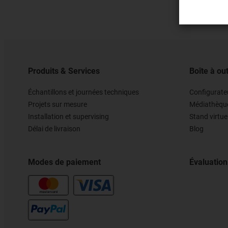
Produits & Services
Boîte à out
Échantillons et journées techniques
Configurateu
Projets sur mesure
Médiathèqu
Installation et supervising
Stand virtue
Délai de livraison
Blog
Modes de paiement
Évaluation