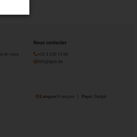
Nous contacter
gus en vous
+32 3 330 13 60
info@igus.be
Langue:
Français
Pays:
België