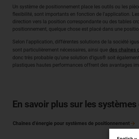
Un système de positionnement place les outils ou les pièces 
flexibilité, sont importants en fonction de l'application.
direction vers la position correspondante ou des tables c
positionnement, quelque chose est placé dans une position p
Selon l'application, différentes solutions de la société i
sont particulièrement nécessaires, ainsi que
des chaînes 
donc très probable qu'une solution d'igus® soit égaleme
plastiques hautes performances offrent des avantages imp
En savoir plus sur les système
Chaînes d'énergie pour systèmes de
positionnement
English