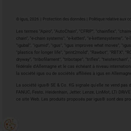
©
igus, 2026
Protection des données
Politique relative aux c
Les termes "Apiro", "AutoChain", "CFRIP", "chainflex", "chainge
chain", "e-chain systems", "e-ketten", "e-kettensysteme", "e-loo
"igubal", "igumid", "igus", "igus improves what moves", "igus
"plastics for longer life", "print2mold", "Rawbot", "RBTX", "R
dryway", "tribofilament", "tribotape", "triflex", "twistercha
fédérale d'Allemagne et le cas échéant à niveau internati
la société igus ou de sociétés affiliées à igus en Allemagn
La société igus® SE & Co. KG signale qu'elle ne vend pas 
FANUC, Festo, Heidenhain, Jetter, Lenze, LinMot, LTi DRiVE
ce site Web. Les produits proposés par igus® sont des pro