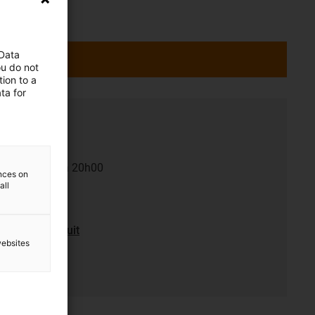
 Data
ou do not
ion to a
ta for
dredi de 8h00 à 20h00
ences on
r 24
all
n expert produit
websites