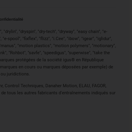
nfidentialité
drylin", "dryspin", "dry-tech", "dryway", "easy chain", "e-
pool", "fixflex", "flizz", "i.Cee", "ibow", "igear", "iglidur",
", "manus", "motion plastics", "motion polymers", "motionary",
ink", "Rohbot", "savfe", "speedigus", "superwise", "take the
des marques protégées de la société igus® en République
s de marques en cours ou marques déposées par exemple) de
ou juridictions.
Lahr, Control Techniques, Danaher Motion, ELAU, FAGOR,
 de tous les autres fabricants d'entraînements indiqués sur