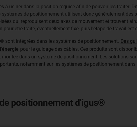
à usiner dans la position requise afin de pouvoir les traiter. Diff
 Les systèmes de positionnement utilisent donc généralement des
roisées qui reproduisent deux axes de mouvement et trouvent ain
our être traité, éventuellement fixé, puis l'étape de travail est 
gus® sont intégrées dans les systèmes de positionnement.
Des gui
d'énergie
pour le guidage des câbles. Ces produits sont disponibl
nt montée dans un système de positionnement. Les solutions san
ortants, notamment sur les systèmes de positionnement dans de
s de positionnement d'igus®