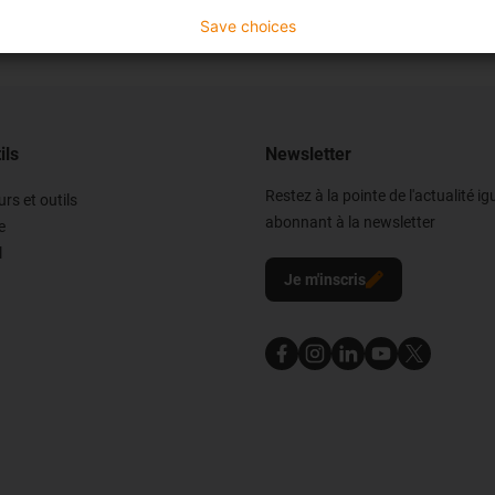
Save choices
ils
Newsletter
Restez à la pointe de l'actualité i
rs et outils
abonnant à la newsletter
e
l
Je m'inscris