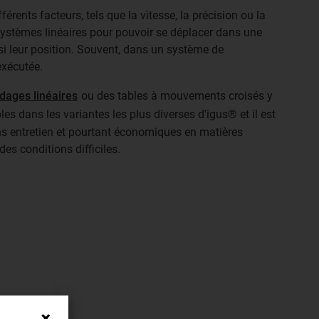
érents facteurs, tels que la vitesse, la précision ou la
 systèmes linéaires pour pouvoir se déplacer dans une
si leur position. Souvent, dans un système de
exécutée.
dages linéaires
ou des tables à mouvements croisés y
es dans les variantes les plus diverses d'igus® et il est
s entretien et pourtant économiques en matières
s conditions difficiles.