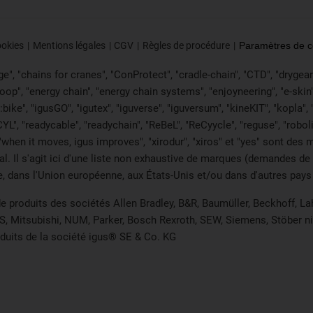
ookies
Mentions légales
CGV
Règles de procédure
Paramètres de co
", "chains for cranes", "ConProtect", "cradle-chain", "CTD", "drygear", "
p", "energy chain", "energy chain systems", "enjoyneering", "e-skin", "e-s
:bike", "igusGO", "igutex", "iguverse", "iguversum", "kineKIT", "kopla
CYL", "readycable", "readychain", "ReBeL", "ReCyycle", "reguse", "robol
in", "when it moves, igus improves", "xirodur", "xiros" et "yes" sont 
onal. Il s'agit ici d'une liste non exhaustive de marques (demande
e, dans l'Union européenne, aux États-Unis et/ou dans d'autres pays 
de produits des sociétés Allen Bradley, B&R, Baumüller, Beckhoff, 
S, Mitsubishi, NUM, Parker, Bosch Rexroth, SEW, Siemens, Stöber ni
duits de la société igus® SE & Co. KG