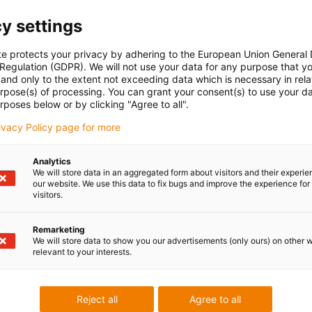
y settings
te protects your privacy by adhering to the European Union General
 Regulation (GDPR). We will not use your data for any purpose that y
and only to the extent not exceeding data which is necessary in relat
urpose(s) of processing. You can grant your consent(s) to use your da
rposes below or by clicking "Agree to all".
e produit ? Veuillez
Service Client
rivacy Policy page for more
Service client :
Analytics
Téléphone : du lundi au ven
We will store data in an aggregated form about visitors and their experi
Chat en direct : 24 heures su
our website. We use this data to fix bugs and improve the experience for 
visitors.
Réserver un appel
Prendre rendez-vous avec u
Remarketing
We will store data to show you our advertisements (only ours) on other 
relevant to your interests.
Reject all
Agree to all