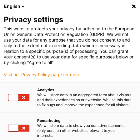
English
Veuillez choisir votre lieu de livraison
Privacy settings
La sélection de la page pays/région peut influencer différents
facteurs tels que le prix, les options d'expédition et la disponibilité
This website protects your privacy by adhering to the European
Union General Data Protection Regulation (GDPR). We will not
des produits.
use your data for any purpose that you do not consent to and
only to the extent not exceeding data which is necessary in
relation to a specific purpose(s) of processing. You can grant
Voir tous les sites
your consent(s) to use your data for specific purposes below or
by clicking "Agree to all".
Aller à www.igus.com
Visit our Privacy Policy page for more
Analytics
(0)
We will store data in an aggregated form about visitors
and their experiences on our website. We use this data
to fix bugs and improve the experience for all visitors.
Page d'accueil
Réglage automatique du jeu
Réglage Du Jeu
Remarketing
We will store data to show you our advertisements
(only ours) on other websites relevant to your
drylin T - Réglage du jeu
interests.