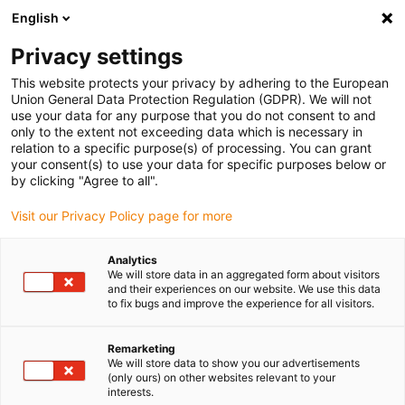
English
Veuillez choisir votre lieu de livraison
Privacy settings
La sélection de la page pays/région peut influencer différents
facteurs tels que le prix, les options d'expédition et la disponibilité
This website protects your privacy by adhering to the European
Union General Data Protection Regulation (GDPR). We will not
des produits.
use your data for any purpose that you do not consent to and
only to the extent not exceeding data which is necessary in
Voir tous les sites
relation to a specific purpose(s) of processing. You can grant
your consent(s) to use your data for specific purposes below or
by clicking "Agree to all".
Aller à www.igus.com
Visit our Privacy Policy page for more
(0)
Analytics
We will store data in an aggregated form about visitors
and their experiences on our website. We use this data
Page d'accueil
Réglage automatique du jeu
to fix bugs and improve the experience for all visitors.
Conception Du Système Vertical 1
Remarketing
We will store data to show you our advertisements
(only ours) on other websites relevant to your
drylin® T - Conception du
interests.