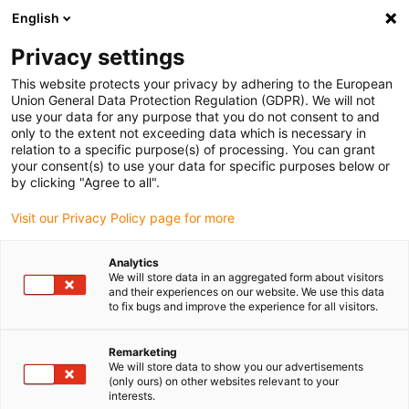
English
Veuillez choisir votre lieu de livraison
Privacy settings
La sélection de la page pays/région peut influencer différents
facteurs tels que le prix, les options d'expédition et la disponibilité
This website protects your privacy by adhering to the European
Union General Data Protection Regulation (GDPR). We will not
des produits.
use your data for any purpose that you do not consent to and
only to the extent not exceeding data which is necessary in
relation to a specific purpose(s) of processing. You can grant
Voir tous les sites
your consent(s) to use your data for specific purposes below or
by clicking "Agree to all".
Aller à www.igus.com
Visit our Privacy Policy page for more
Analytics
(0)
We will store data in an aggregated form about visitors
and their experiences on our website. We use this data
to fix bugs and improve the experience for all visitors.
Page d'accueil
Guidage linéaire pour arbres ronds drylin R
Méthode De Vérification
Remarketing
We will store data to show you our advertisements
(only ours) on other websites relevant to your
interests.