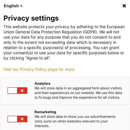
English
Veuillez choisir votre lieu de livraison
Privacy settings
La sélection de la page pays/région peut influencer différents
facteurs tels que le prix, les options d'expédition et la disponibilité
This website protects your privacy by adhering to the European
Union General Data Protection Regulation (GDPR). We will not
des produits.
use your data for any purpose that you do not consent to and
only to the extent not exceeding data which is necessary in
relation to a specific purpose(s) of processing. You can grant
Voir tous les sites
your consent(s) to use your data for specific purposes below or
by clicking "Agree to all".
Aller à www.igus.com
Visit our Privacy Policy page for more
Analytics
(0)
We will store data in an aggregated form about visitors
and their experiences on our website. We use this data
to fix bugs and improve the experience for all visitors.
Page d'accueil
Entreprise
Visitez Igus France
Remarketing
We will store data to show you our advertisements
(only ours) on other websites relevant to your
Visitez igus France
interests.