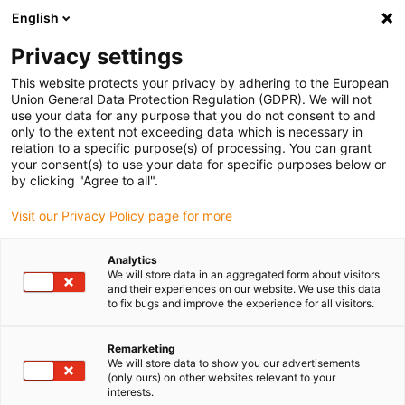
English
Veuillez choisir votre lieu de livraison
Privacy settings
La sélection de la page pays/région peut influencer différents
facteurs tels que le prix, les options d'expédition et la disponibilité
This website protects your privacy by adhering to the European
Union General Data Protection Regulation (GDPR). We will not
des produits.
use your data for any purpose that you do not consent to and
only to the extent not exceeding data which is necessary in
relation to a specific purpose(s) of processing. You can grant
Voir tous les sites
your consent(s) to use your data for specific purposes below or
by clicking "Agree to all".
Aller à www.igus.com
Visit our Privacy Policy page for more
Analytics
(0)
We will store data in an aggregated form about visitors
and their experiences on our website. We use this data
to fix bugs and improve the experience for all visitors.
Page d'accueil
Devenir partenaire
Devenir Distributeur
Remarketing
We will store data to show you our advertisements
(only ours) on other websites relevant to your
Devenir distributeur chez
interests.