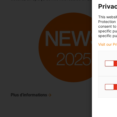
Privac
This websi
Protection
consent to 
specific p
specific pu
Visit our P
Plus
d'informations