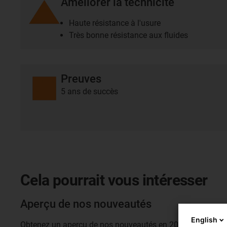
Améliorer la technicité
Haute résistance à l'usure
Très bonne résistance aux fluides
Preuves
5 ans de succès
Cela pourrait vous intéresser
Aperçu de nos nouveautés
English
Obtenez un aperçu de nos nouveautés en 2025