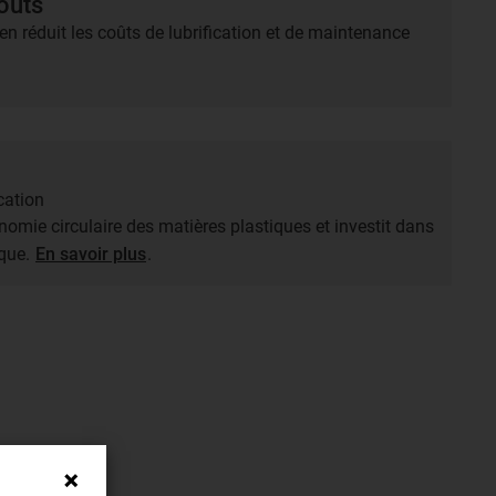
oûts
ien réduit les coûts de lubrification et de maintenance
cation
onomie circulaire des matières plastiques et investit dans
ique.
En savoir plus
.