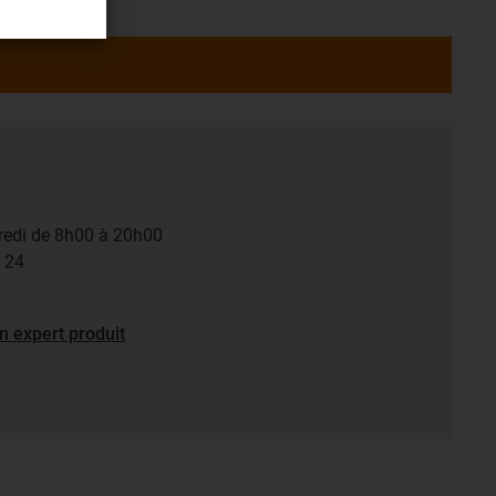
dredi de 8h00 à 20h00
r 24
n expert produit