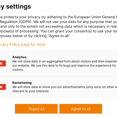
produits semi-finis et recevez des informations sur les
y settings
matériaux les plus divers.
te protects your privacy by adhering to the European Union General
 Regulation (GDPR). We will not use your data for any purpose that y
and only to the extent not exceeding data which is necessary in relat
urpose(s) of processing. You can grant your consent(s) to use your da
rposes below or by clicking "Agree to all".
rivacy Policy page for more
Analytics
We will store data in an aggregated form about visitors and their experi
our website. We use this data to fix bugs and improve the experience for 
visitors.
Remarketing
We will store data to show you our advertisements (only ours) on other 
relevant to your interests.
Commander un
échantillon
Reject all
Agree to all