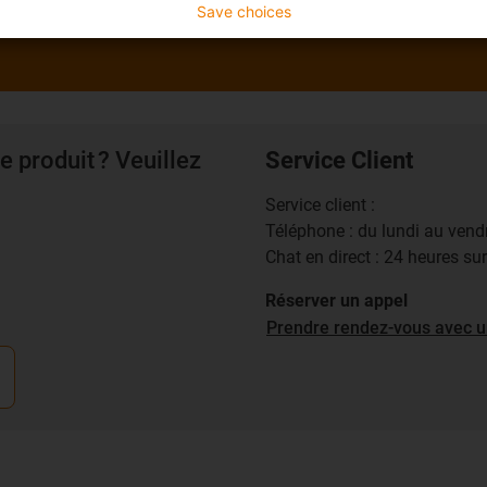
Save choices
e produit ? Veuillez
Service Client
Service client :
Téléphone : du lundi au ven
Chat en direct : 24 heures su
Réserver un appel
Prendre rendez-vous avec u