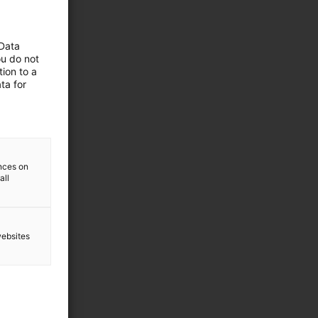
 Data
ou do not
ion to a
ta for
ences on
all
websites