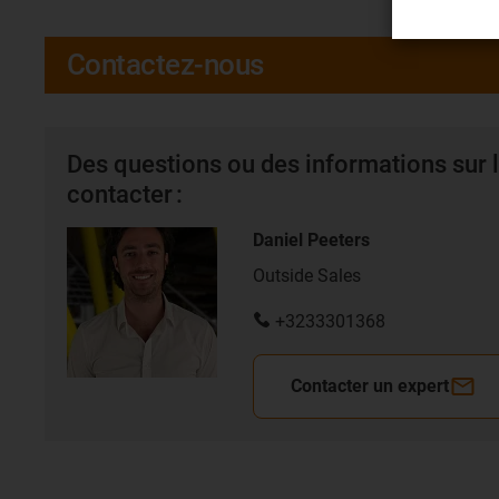
Contactez-nous
Des questions ou des informations sur l
contacter :
Daniel Peeters
Outside Sales
+3233301368
Contacter un expert