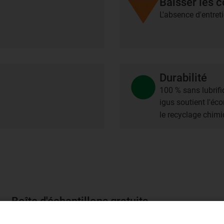
Baisser les c
L'absence d'entret
Durabilité
100 % sans lubrifi
igus soutient l'éc
le recyclage chim
Boîte d'échantillons gratuits
Commandez gratuitement notre boîte d'échantillons de