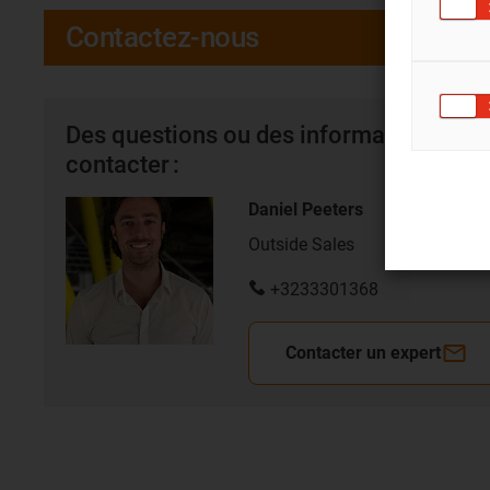
Contactez-nous
Des questions ou des informations sur l
contacter :
Daniel Peeters
Outside Sales
+3233301368
Contacter un expert