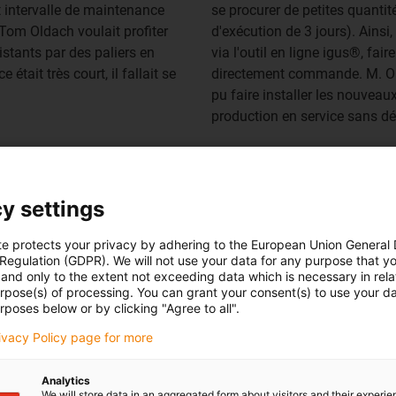
 intervalle de maintenance
se procurer de petites quanti
 Tom Oldach voulait profiter
d'exécution de 3 jours). Ains
istants par des paliers en
via l'outil en ligne igus®, fai
tait très court, il fallait se
directement commande. M. Olda
pu faire installer les nouveau
production en service sans dé
y settings
rt intervalle de maintenance pour remplacer le
rès rapide de l'offre et l'envoi express du ser
te protects your privacy by adhering to the European Union General
 Regulation (GDPR). We will not use your data for any purpose that y
jours et de remettre la ligne de production en
and only to the extent not exceeding data which is necessary in relat
urpose(s) of processing. You can grant your consent(s) to use your da
 Co. KG]
rposes below or by clicking "Agree to all".
rivacy Policy page for more
Analytics
We will store data in an aggregated form about visitors and their experi