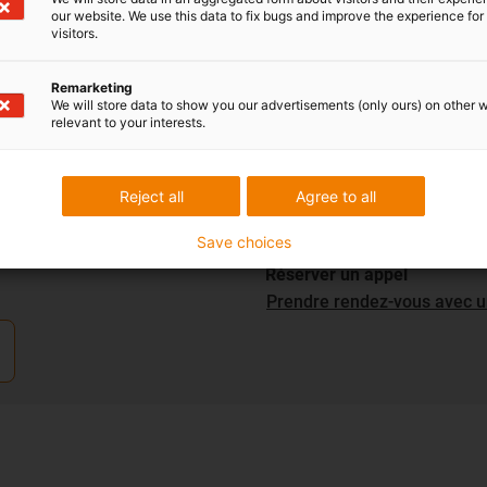
our website. We use this data to fix bugs and improve the experience for 
visitors.
Remarketing
We will store data to show you our advertisements (only ours) on other 
relevant to your interests.
e produit ? Veuillez
Service Client
Service client :
Reject all
Agree to all
Téléphone : du lundi au ven
Chat en direct : 24 heures su
Save choices
Réserver un appel
Prendre rendez-vous avec u