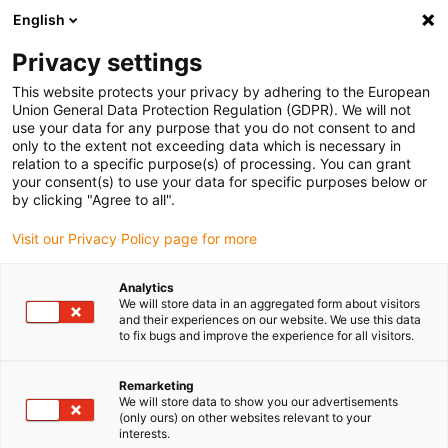
English
Veuillez choisir votre lieu de livraison
Privacy settings
La sélection de la page pays/région peut influencer différents
facteurs tels que le prix, les options d'expédition et la disponibilité
This website protects your privacy by adhering to the European
Union General Data Protection Regulation (GDPR). We will not
des produits.
use your data for any purpose that you do not consent to and
only to the extent not exceeding data which is necessary in
relation to a specific purpose(s) of processing. You can grant
Voir tous les sites
your consent(s) to use your data for specific purposes below or
by clicking "Agree to all".
Aller à www.igus.com
Visit our Privacy Policy page for more
Analytics
(0)
We will store data in an aggregated form about visitors
and their experiences on our website. We use this data
to fix bugs and improve the experience for all visitors.
Page d'accueil
Couronne d'orientation
Foire Aux Questions
Remarketing
We will store data to show you our advertisements
(only ours) on other websites relevant to your
Questions fréquemment
interests.